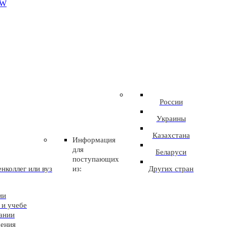
EW
России
Украины
Казахстана
Информация
для
Беларуси
поступающих
нколлег или вуз
из:
Других стран
ии
 и учебе
ании
чения