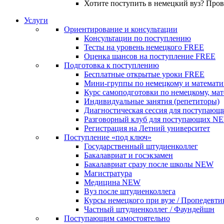
Хотите поступить в немецкий вуз? Про
Услуги
Ориентирование и консультации
Консультации по поступлению
Тесты на уровень немецкого
FREE
Оценка шансов на поступление
FREE
Подготовка к поступлению
Бесплатные открытые уроки
FREE
Мини-группы по немецкому и математи
Курс самоподготовки по немецкому, ма
Индивидуальные занятия (репетиторы)
Диагностическая сессия для поступающ
Разговорный клуб для поступающих
N
Регистрация на Летний университет
Поступление «под ключ»
Государственный штудиенколлег
Бакалавриат и госэкзамен
Бакалавриат сразу после школы
NEW
Магистратура
Медицина
NEW
Вуз после штудиенколлега
Курсы немецкого при вузе / Пропедевти
Частный штудиенколлег / Фаундейшн
Поступающим самостоятельно