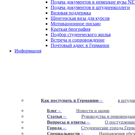
Подача документов в немецкие вузы
N
Подача документов в штудиенколлеги
Визовая поддержка
Шенгенская виза для курсов
Мотивационное письмо
Краткая биография
Подбор студенческого жилья
Встреча и сопровождение
Почтовый адрес в Германии
Информация
–
Как поступить в Германию
в штудие
–
Блог
Новости и акции
–
Статьи
Руководства и рекомендац
–
Вопросы и ответы
О поступлении
–
Города
Студенческие города Герм
–
Cпециальности
Направления обу