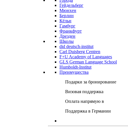
Города
Гейдельберг
Мюнхен
Берлин
Кёльн
Гамбург
Франкфурт
Дрезден
Школы
did deutsch-institut
Carl Duisberg Centren
F+U Academy of Languages
GLS German Language School
Humboldt-Institut
Преимущества
Подарки за бронирование
Визовая поддержка
Оплата напрямую в
Поддержка в Германии