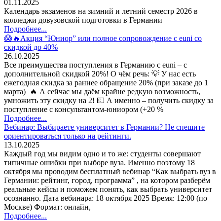
01.11.2025
Календарь экзаменов на зимний и летний семестр 2026 в
колледжи довузовской подготовки в Германии
Подробнее...
😱🔥Акция “Юниор” или полное сопровождение с euni со
скидкой до 40%
26.10.2025
Все преимущества поступления в Германию с euni – с
дополнительной скидкой 20%! О чём речь: 💡 У нас есть
ежегодная скидка за раннее обращение 20% (при заказе до 1
марта) 🔥 А сейчас мы даём крайне редкую возможность,
умножить эту скидку на 2! 💶 А именно – получить скидку за
поступление с консультантом-юниором (+20 %
Подробнее...
Вебинар: Выбираете университет в Германии? Не спешите
ориентироваться только на рейтинги.
13.10.2025
Каждый год мы видим одно и то же: студенты совершают
типичные ошибки при выборе вуза. Именно поэтому 18
октября мы проводим бесплатный вебинар “Как выбрать вуз в
Германии: рейтинг, город, программа” , на котором разберём
реальные кейсы и поможем понять, как выбрать университет
осознанно. Дата вебинара: 18 октября 2025 Время: 12:00 (по
Москве) Формат: онлайн,
Подробнее...