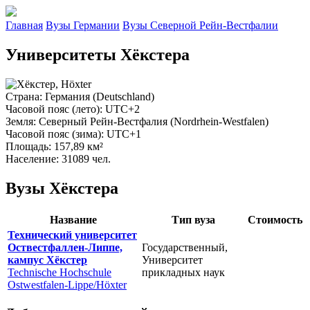
Главная
Вузы Германии
Вузы Северной Рейн-Вестфалии
Университеты Хёкстера
Страна
: Германия (Deutschland)
Часовой пояс (лето)
: UTC+2
Земля
: Северный Рейн-Вестфалия (Nordrhein-Westfalen)
Часовой пояс (зима)
: UTC+1
Площадь
: 157,89 км²
Население
: 31089 чел.
Вузы Хёкстера
Название
Тип вуза
Стоимость
Технический университет
Оствестфаллен-Липпе,
Государственный,
кампус Хёкстер
Университет
Technische Hochschule
прикладных наук
Ostwestfalen-Lippe/Höxter