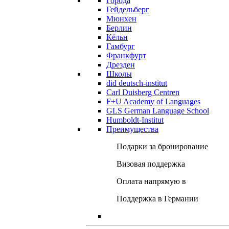
Города
Гейдельберг
Мюнхен
Берлин
Кёльн
Гамбург
Франкфурт
Дрезден
Школы
did deutsch-institut
Carl Duisberg Centren
F+U Academy of Languages
GLS German Language School
Humboldt-Institut
Преимущества
Подарки за бронирование
Визовая поддержка
Оплата напрямую в
Поддержка в Германии