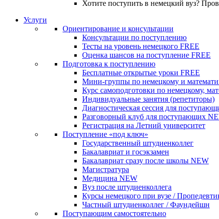
Хотите поступить в немецкий вуз? Про
Услуги
Ориентирование и консультации
Консультации по поступлению
Тесты на уровень немецкого
FREE
Оценка шансов на поступление
FREE
Подготовка к поступлению
Бесплатные открытые уроки
FREE
Мини-группы по немецкому и математи
Курс самоподготовки по немецкому, ма
Индивидуальные занятия (репетиторы)
Диагностическая сессия для поступающ
Разговорный клуб для поступающих
N
Регистрация на Летний университет
Поступление «под ключ»
Государственный штудиенколлег
Бакалавриат и госэкзамен
Бакалавриат сразу после школы
NEW
Магистратура
Медицина
NEW
Вуз после штудиенколлега
Курсы немецкого при вузе / Пропедевти
Частный штудиенколлег / Фаундейшн
Поступающим самостоятельно