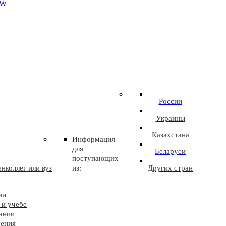
EW
России
Украины
Казахстана
Информация
для
Беларуси
поступающих
нколлег или вуз
из:
Других стран
ии
 и учебе
ании
чения