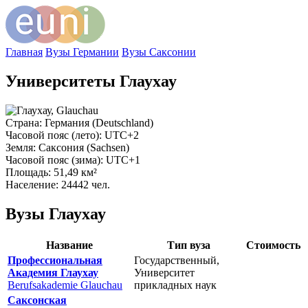
Главная
Вузы Германии
Вузы Саксонии
Университеты Глаухау
Страна
: Германия (Deutschland)
Часовой пояс (лето)
: UTC+2
Земля
: Саксония (Sachsen)
Часовой пояс (зима)
: UTC+1
Площадь
: 51,49 км²
Население
: 24442 чел.
Вузы Глаухау
Название
Тип вуза
Стоимость
Профессиональная
Государственный,
Академия Глаухау
Университет
Berufsakademie Glauchau
прикладных наук
Саксонская