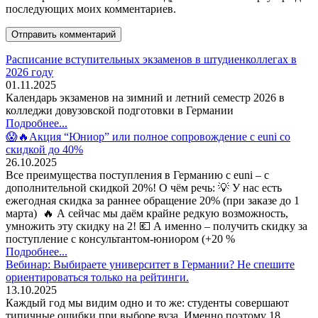
последующих моих комментариев.
Расписание вступительных экзаменов в штудиенколлегах в
2026 году
01.11.2025
Календарь экзаменов на зимний и летний семестр 2026 в
колледжи довузовской подготовки в Германии
Подробнее...
😱🔥Акция “Юниор” или полное сопровождение с euni со
скидкой до 40%
26.10.2025
Все преимущества поступления в Германию с euni – с
дополнительной скидкой 20%! О чём речь: 💡 У нас есть
ежегодная скидка за раннее обращение 20% (при заказе до 1
марта) 🔥 А сейчас мы даём крайне редкую возможность,
умножить эту скидку на 2! 💶 А именно – получить скидку за
поступление с консультантом-юниором (+20 %
Подробнее...
Вебинар: Выбираете университет в Германии? Не спешите
ориентироваться только на рейтинги.
13.10.2025
Каждый год мы видим одно и то же: студенты совершают
типичные ошибки при выборе вуза. Именно поэтому 18