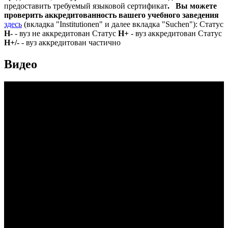
предоставить требуемый языковой сертификат
.
Вы можете
проверить аккредитованность вашего учебного заведения
здесь
(вкладка "Institutionen" и далее вкладка "Suchen"): Статус
Н-
- вуз не аккредитован Статус
Н+
- вуз аккредитован Статус
Н+/-
- вуз аккредитован частично
Видео