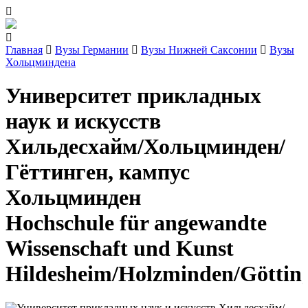
Главная
Вузы Германии
Вузы Нижней Саксонии
Вузы
Хольцминдена
Университет прикладных
наук и искусств
Хильдесхайм/Хольцминден/
Гёттинген, кампус
Хольцминден
Hochschule für angewandte
Wissenschaft und Kunst
Hildesheim/Holzminden/Göttin