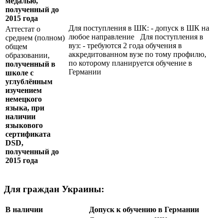
медалью,
полученный до
2015 года
Для поступления в ШК: - допуск в ШК на
Аттестат о
любое направление Для поступления в
среднем (полном)
вуз: - требуются 2 года обучения в
общем
аккредитованном вузе по тому профилю,
образовании,
по которому планируется обучение в
полученный в
Германии
школе с
углублённым
изучением
немецкого
языка, при
наличии
языкового
сертификата
DSD
,
полученный до
2015 года
Для граждан Украины:
В наличии
Допуск к обучению в Германии