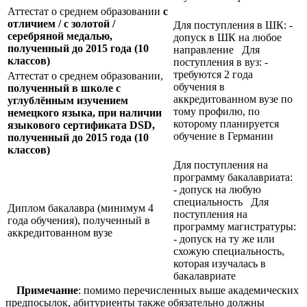
Аттестат о среднем образовании
с
отличием / с золотой /
Для поступления в ШК: -
серебряной медалью,
допуск в ШК на любое
полученный до 2015 года (10
направление Для
классов)
поступления в вуз: -
требуются 2 года
Аттестат о среднем образовании,
обучения в
полученный в школе с
аккредитованном вузе по
углублённым изучением
тому профилю, по
немецкого языка, при наличии
которому планируется
языкового сертификата
DSD,
обучение в Германии
полученный до 2015 года (10
классов)
Для поступления на
программу бакалавриата:
- допуск на любую
специальность Для
Диплом бакалавра (минимум 4
поступления на
года обучения), полученный в
программу магистратуры:
аккредитованном вузе
- допуск на ту же или
схожую специальность,
которая изучалась в
бакалавриате
Примечание
: помимо перечисленных выше академических
предпосылок, абитуриенты также обязательно должны