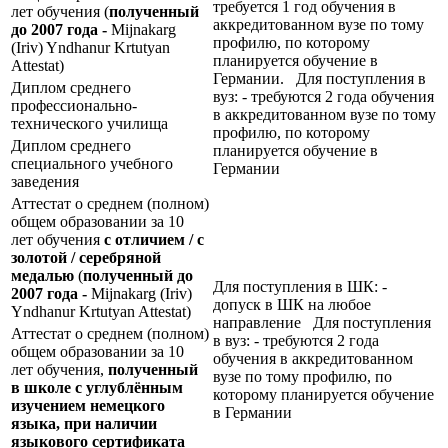
требуется 1 год обучения в
лет обучения (
полученный
аккредитованном вузе по тому
до 2007 года -
Mijnakarg
профилю, по которому
(Iriv) Yndhanur Krtutyan
планируется обучение в
Attestat)
Германии. Для поступления в
Диплом среднего
вуз: - требуются 2 года обучения
профессионально-
в аккредитованном вузе по тому
технического училища
профилю, по которому
Диплом среднего
планируется обучение в
специального учебного
Германии
заведения
Аттестат о среднем (полном)
общем образовании за 10
лет обучения
с отличием / с
золотой / серебряной
медалью
(
полученный до
Для поступления в ШК: -
2007 года -
Mijnakarg (Iriv)
допуск в ШК на любое
Yndhanur Krtutyan Attestat)
направление Для поступления
Аттестат о среднем (полном)
в вуз: - требуются 2 года
общем образовании за 10
обучения в аккредитованном
лет обучения,
полученный
вузе по тому профилю, по
в школе с углублённым
которому планируется обучение
изучением немецкого
в Германии
языка, при наличии
языкового сертификата