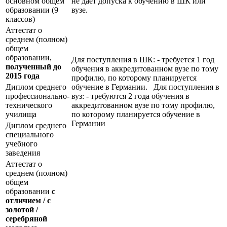
основном общем
не даёт допуска к обучению в ШК или
образовании (9
вузе.
классов)
Аттестат о
среднем (полном)
общем
образовании,
Для поступления в ШК: - требуется 1 год
полученный до
обучения в аккредитованном вузе по тому
2015 года
профилю, по которому планируется
Диплом среднего
обучение в Германии. Для поступления в
профессионально-
вуз: - требуются 2 года обучения в
технического
аккредитованном вузе по тому профилю,
училища
по которому планируется обучение в
Германии
Диплом среднего
специального
учебного
заведения
Аттестат о
среднем (полном)
общем
образовании
с
отличием / с
золотой /
серебряной