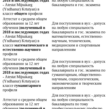
2018 и последующих годах
на любую специальность
-
Atestat Mijnakarg
бакалавриата и гос. экзамена
(Yndhanur) Krtutyan) в
классе
общего
профиля
Аттестат о среднем общем
образовании за 12 лет
Для поступления в вуз: - допуск
обучения (
полученный в
на любую специальность
2018 и последующих годах
бакалавриата и гос. экзамена по
-
Atestat Mijnakarg
математическим, естественно-
(Yndhanur) Krtutyan) в
научным, техническим,
классе
математического и
медицинским и спортивным
естественно-научного
направлениям
профиля
Аттестат о среднем общем
Для поступления в вуз: - допуск
образовании за 12 лет
на любую специальность
обучения (
полученный в
бакалавриата и гос. экзамена по
2018 и последующих годах
гуманитарным, общественно-
-
Atestat Mijnakarg
научным, социологическим,
(Yndhanur) Krtutyan) в
экономическим и творческим
классе
гуманитарного
направлениям
профиля
Для поступления в вуз: - допуск
Аттестат о среднем общем
на любую специальность
образовании за 12 лет
бакалавриата по тому
обучения (
полученный в
профессиональному профилю,