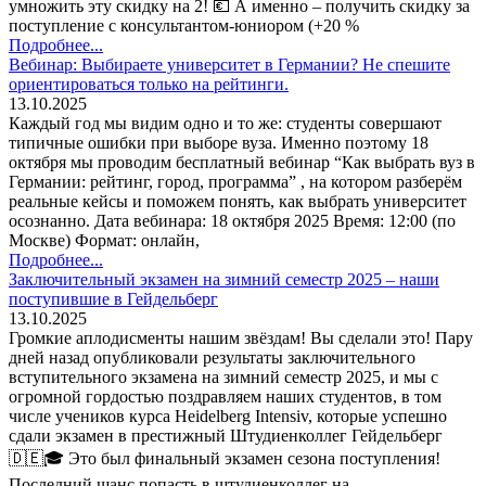
умножить эту скидку на 2! 💶 А именно – получить скидку за
поступление с консультантом-юниором (+20 %
Подробнее...
Вебинар: Выбираете университет в Германии? Не спешите
ориентироваться только на рейтинги.
13.10.2025
Каждый год мы видим одно и то же: студенты совершают
типичные ошибки при выборе вуза. Именно поэтому 18
октября мы проводим бесплатный вебинар “Как выбрать вуз в
Германии: рейтинг, город, программа” , на котором разберём
реальные кейсы и поможем понять, как выбрать университет
осознанно. Дата вебинара: 18 октября 2025 Время: 12:00 (по
Москве) Формат: онлайн,
Подробнее...
Заключительный экзамен на зимний семестр 2025 – наши
поступившие в Гейдельберг
13.10.2025
Громкие аплодисменты нашим звёздам! Вы сделали это! Пару
дней назад опубликовали результаты заключительного
вступительного экзамена на зимний семестр 2025, и мы с
огромной гордостью поздравляем наших студентов, в том
числе учеников курса Heidelberg Intensiv, которые успешно
сдали экзамен в престижный Штудиенколлег Гейдельберг
🇩🇪🎓 Это был финальный экзамен сезона поступления!
Последний шанс попасть в штудиенколлег на