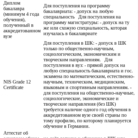
Диплом
Для поступления на программу
бакалавра
бакалавриата: - допуск на любую
(минимум 4 года
специальность Для поступления на
обучения),
программу магистратуры: - допуск на ту
полученный в
же или схожую специальность, которая
аккредитованном
изучалась в бакалавриате
вузе
Для поступления в ШК: - допуск в ШК
только по общественно-научным,
социологическим, экономическим и
творческим направлениям. Для
поступления в вуз: - прямой допуск на
любую специальность бакалавриата и гос.
экзамена по математическим, естественно-
NIS Grade 12
научным, техническим, медицинским,
Certificate
языковым и спортивным направлениям. -
для поступления на общественно-научные,
социологические, экономические и
творческие направления (без ШК)
требуется наличие одного год обучения в
аккредитованном вузе своей страны по
тому профилю, по которому планируется
обучение в Германии.
Аттестат об