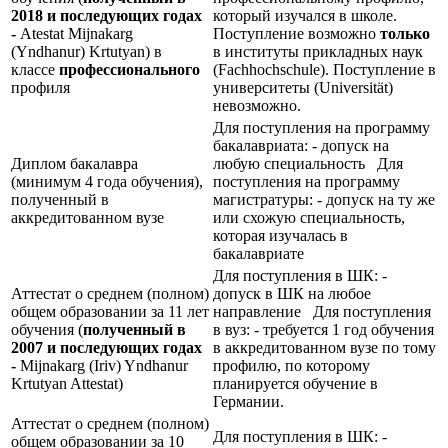
2018 и последующих годах
который изучался в школе.
-
Atestat Mijnakarg
Поступление возможно
только
(Yndhanur) Krtutyan) в
в институты прикладных наук
классе
профессионального
(Fachhochschule). Поступление в
профиля
университеты (Universität)
невозможно.
Для поступления на программу
бакалавриата: - допуск на
Диплом бакалавра
любую специальность Для
(минимум 4 года обучения),
поступления на программу
полученный в
магистратуры: - допуск на ту же
аккредитованном вузе
или схожую специальность,
которая изучалась в
бакалавриате
Для поступления в ШК: -
Аттестат о среднем (полном)
допуск в ШК на любое
общем образовании за 11 лет
направление Для поступления
обучения (
полученный в
в вуз: - требуется 1 год обучения
2007 и последующих годах
в аккредитованном вузе по тому
-
Mijnakarg (Iriv) Yndhanur
профилю, по которому
Krtutyan Attestat)
планируется обучение в
Германии.
Аттестат о среднем (полном)
Для поступления в ШК: -
общем образовании за 10