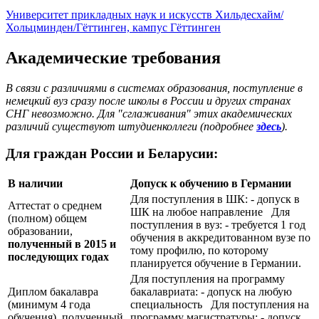
Университет прикладных наук и искусств Хильдесхайм/
Хольцминден/Гёттинген, кампус Гёттинген
Академические требования
В связи с различиями в системах образования, поступление в
немецкий вуз сразу после школы в России и других странах
СНГ невозможно. Для "сглаживания" этих академических
различий существуют штудиенколлеги (подробнее
здесь
).
Для граждан России и Беларусии:
В наличии
Допуск к обучению в Германии
Для поступления в ШК: - допуск в
Аттестат о среднем
ШК на любое направление Для
(полном) общем
поступления в вуз: - требуется 1 год
образовании,
обучения в аккредитованном вузе по
полученный в 2015 и
тому профилю, по которому
последующих годах
планируется обучение в Германии.
Для поступления на программу
Диплом бакалавра
бакалавриата: - допуск на любую
(минимум 4 года
специальность Для поступления на
обучения), полученный
программу магистратуры: - допуск