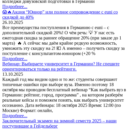
колледжи довузовской подготовки в Германии
Подробнее...
😱🔥Акция “Юниор” или полное сопровождение с euni со
скидкой до 40%
26.10.2025
Все преимущества поступления в Германию с euni – с
дополнительной скидкой 20%! О чём речь: 💡 У нас есть
ежегодная скидка за раннее обращение 20% (при заказе до 1
марта) 🔥 А сейчас мы даём крайне редкую возможность,
умножить эту скидку на 2! 💶 А именно – получить скидку за
поступление с консультантом-юниором (+20 %
Подробнее...
Вебинар: Выбираете университет в Германии? Не спешите
ориентироваться только на рейтинги.
13.10.2025
Каждый год мы видим одно и то же: студенты совершают
типичные ошибки при выборе вуза. Именно поэтому 18
октября мы проводим бесплатный вебинар “Как выбрать вуз в
Германии: рейтинг, город, программа” , на котором разберём
реальные кейсы и поможем понять, как выбрать университет
осознанно. Дата вебинара: 18 октября 2025 Время: 12:00 (по
Москве) Формат: онлайн,
Подробнее...
Заключительный экзамен на зимний семестр 2025 – наши
поступившие в Гейдельберг