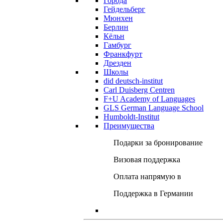
Города
Гейдельберг
Мюнхен
Берлин
Кёльн
Гамбург
Франкфурт
Дрезден
Школы
did deutsch-institut
Carl Duisberg Centren
F+U Academy of Languages
GLS German Language School
Humboldt-Institut
Преимущества
Подарки за бронирование
Визовая поддержка
Оплата напрямую в
Поддержка в Германии