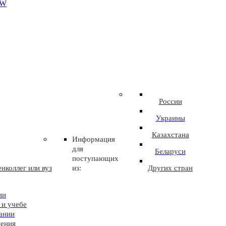
EW
России
Украины
Казахстана
Информация
для
Беларуси
поступающих
нколлег или вуз
из:
Других стран
ии
 и учебе
ании
чения