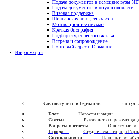
Подача документов в немецкие вузы
N
Подача документов в штудиенколлеги
Визовая поддержка
Шенгенская виза для курсов
Мотивационное письмо
Краткая биография
Подбор студенческого жилья
Встреча и сопровождение
Почтовый адрес в Германии
Информация
–
Как поступить в Германию
в штудие
–
Блог
Новости и акции
–
Статьи
Руководства и рекомендац
–
Вопросы и ответы
О поступлении
–
Города
Студенческие города Герм
–
Cпециальности
Направления обу