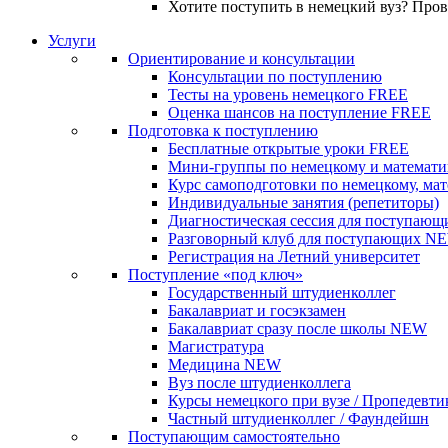
Хотите поступить в немецкий вуз? Про
Услуги
Ориентирование и консультации
Консультации по поступлению
Тесты на уровень немецкого
FREE
Оценка шансов на поступление
FREE
Подготовка к поступлению
Бесплатные открытые уроки
FREE
Мини-группы по немецкому и математи
Курс самоподготовки по немецкому, ма
Индивидуальные занятия (репетиторы)
Диагностическая сессия для поступающ
Разговорный клуб для поступающих
N
Регистрация на Летний университет
Поступление «под ключ»
Государственный штудиенколлег
Бакалавриат и госэкзамен
Бакалавриат сразу после школы
NEW
Магистратура
Медицина
NEW
Вуз после штудиенколлега
Курсы немецкого при вузе / Пропедевти
Частный штудиенколлег / Фаундейшн
Поступающим самостоятельно