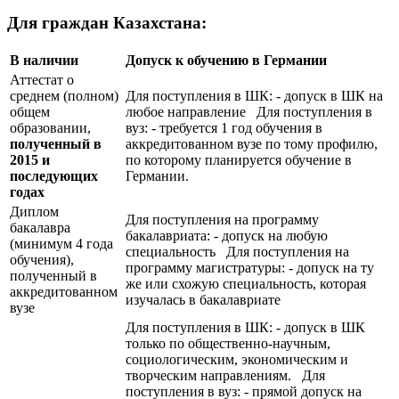
Для граждан Казахстана:
В наличии
Допуск к обучению в Германии
Аттестат о
среднем (полном)
Для поступления в ШК: - допуск в ШК на
общем
любое направление Для поступления в
образовании,
вуз: - требуется 1 год обучения в
полученный в
аккредитованном вузе по тому профилю,
2015 и
по которому планируется обучение в
последующих
Германии.
годах
Диплом
Для поступления на программу
бакалавра
бакалавриата: - допуск на любую
(минимум 4 года
специальность Для поступления на
обучения),
программу магистратуры: - допуск на ту
полученный в
же или схожую специальность, которая
аккредитованном
изучалась в бакалавриате
вузе
Для поступления в ШК: - допуск в ШК
только по общественно-научным,
социологическим, экономическим и
творческим направлениям. Для
поступления в вуз: - прямой допуск на