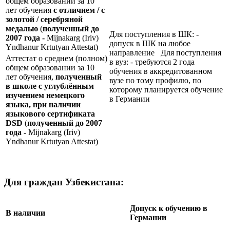
общем образовании за 10
лет обучения
с отличием / с
золотой / серебряной
медалью
(
полученный до
Для поступления в ШК: -
2007 года -
Mijnakarg (Iriv)
допуск в ШК на любое
Yndhanur Krtutyan Attestat)
направление Для поступления
Аттестат о среднем (полном)
в вуз: - требуются 2 года
общем образовании за 10
обучения в аккредитованном
лет обучения,
полученный
вузе по тому профилю, по
в школе с углублённым
которому планируется обучение
изучением немецкого
в Германии
языка, при наличии
языкового сертификата
DSD
(
полученный до 2007
года -
Mijnakarg (Iriv)
Yndhanur Krtutyan Attestat)
Для граждан Узбекистана:
Допуск к обучению в
В наличии
Германии