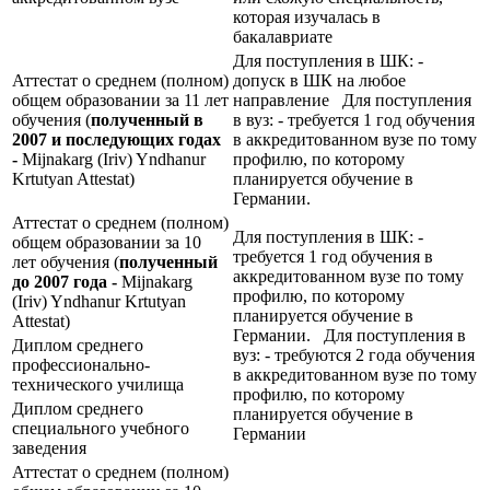
которая изучалась в
бакалавриате
Для поступления в ШК: -
Аттестат о среднем (полном)
допуск в ШК на любое
общем образовании за 11 лет
направление Для поступления
обучения (
полученный в
в вуз: - требуется 1 год обучения
2007 и последующих годах
в аккредитованном вузе по тому
-
Mijnakarg (Iriv) Yndhanur
профилю, по которому
Krtutyan Attestat)
планируется обучение в
Германии.
Аттестат о среднем (полном)
Для поступления в ШК: -
общем образовании за 10
требуется 1 год обучения в
лет обучения (
полученный
аккредитованном вузе по тому
до 2007 года -
Mijnakarg
профилю, по которому
(Iriv) Yndhanur Krtutyan
планируется обучение в
Attestat)
Германии. Для поступления в
Диплом среднего
вуз: - требуются 2 года обучения
профессионально-
в аккредитованном вузе по тому
технического училища
профилю, по которому
Диплом среднего
планируется обучение в
специального учебного
Германии
заведения
Аттестат о среднем (полном)