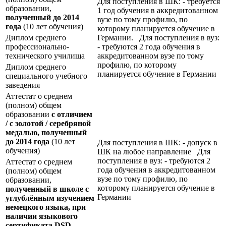
Для поступления в ШК: - требуется
образовании,
1 год обучения в аккредитованном
полученный до 2014
вузе по тому профилю, по
года
(10 лет обучения)
которому планируется обучение в
Диплом среднего
Германии. Для поступления в вуз:
профессионально-
- требуются 2 года обучения в
технического училища
аккредитованном вузе по тому
профилю, по которому
Диплом среднего
планируется обучение в Германии
специального учебного
заведения
Аттестат о среднем
(полном) общем
образовании
с отличием
/ с золотой / серебряной
медалью, полученный
до 2014 года
(10 лет
Для поступления в ШК: - допуск в
обучения)
ШК на любое направление Для
поступления в вуз: - требуются 2
Аттестат о среднем
года обучения в аккредитованном
(полном) общем
вузе по тому профилю, по
образовании,
которому планируется обучение в
полученный в школе с
Германии
углублённым изучением
немецкого языка, при
наличии языкового
сертификата
DSD
,