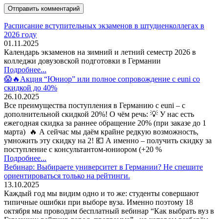
Расписание вступительных экзаменов в штудиенколлегах в
2026 году
01.11.2025
Календарь экзаменов на зимний и летний семестр 2026 в
колледжи довузовской подготовки в Германии
Подробнее...
😱🔥Акция “Юниор” или полное сопровождение с euni со
скидкой до 40%
26.10.2025
Все преимущества поступления в Германию с euni – с
дополнительной скидкой 20%! О чём речь: 💡 У нас есть
ежегодная скидка за раннее обращение 20% (при заказе до 1
марта) 🔥 А сейчас мы даём крайне редкую возможность,
умножить эту скидку на 2! 💶 А именно – получить скидку за
поступление с консультантом-юниором (+20 %
Подробнее...
Вебинар: Выбираете университет в Германии? Не спешите
ориентироваться только на рейтинги.
13.10.2025
Каждый год мы видим одно и то же: студенты совершают
типичные ошибки при выборе вуза. Именно поэтому 18
октября мы проводим бесплатный вебинар “Как выбрать вуз в