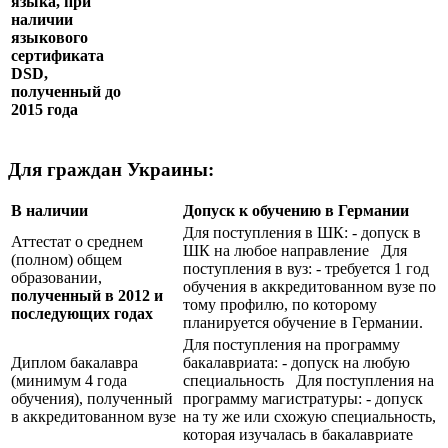
языка, при
наличии
языкового
сертификата
DSD
,
полученный до
2015 года
Для граждан Украины:
В наличии
Допуск к обучению в Германии
Для поступления в ШК: - допуск в
Аттестат о среднем
ШК на любое направление Для
(полном) общем
поступления в вуз: - требуется 1 год
образовании,
обучения в аккредитованном вузе по
полученный в 2012 и
тому профилю, по которому
последующих годах
планируется обучение в Германии.
Для поступления на программу
Диплом бакалавра
бакалавриата: - допуск на любую
(минимум 4 года
специальность Для поступления на
обучения), полученный
программу магистратуры: - допуск
в аккредитованном вузе
на ту же или схожую специальность,
которая изучалась в бакалавриате