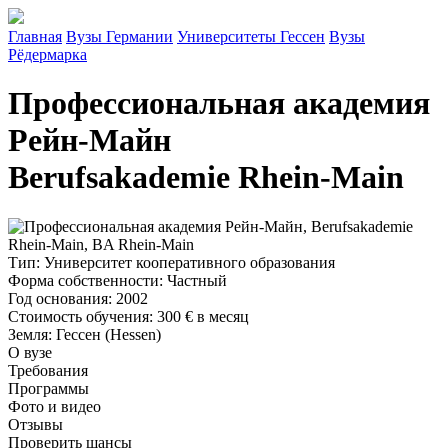
Главная
Вузы Германии
Университеты Гессен
Вузы
Рёдермарка
Профессиональная академия
Рейн-Майн
Berufsakademie Rhein-Main
Тип
: Университет кооперативного образования
Форма собственности
: Частный
Год основания
: 2002
Стоимость обучения
:
300 €
в месяц
Земля
: Гессен (Hessen)
О вузе
Требования
Программы
Фото и видео
Отзывы
Проверить шансы