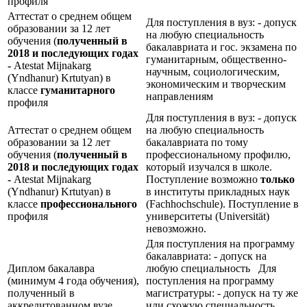
профиля
Аттестат о среднем общем
Для поступления в вуз: - допуск
образовании за 12 лет
на любую специальность
обучения (
полученный в
бакалавриата и гос. экзамена по
2018 и последующих годах
гуманитарным, общественно-
-
Atestat Mijnakarg
научным, социологическим,
(Yndhanur) Krtutyan) в
экономическим и творческим
классе
гуманитарного
направлениям
профиля
Для поступления в вуз: - допуск
Аттестат о среднем общем
на любую специальность
образовании за 12 лет
бакалавриата по тому
обучения (
полученный в
профессиональному профилю,
2018 и последующих годах
который изучался в школе.
-
Atestat Mijnakarg
Поступление возможно
только
(Yndhanur) Krtutyan) в
в институты прикладных наук
классе
профессионального
(Fachhochschule). Поступление в
профиля
университеты (Universität)
невозможно.
Для поступления на программу
бакалавриата: - допуск на
Диплом бакалавра
любую специальность Для
(минимум 4 года обучения),
поступления на программу
полученный в
магистратуры: - допуск на ту же
аккредитованном вузе
или схожую специальность,