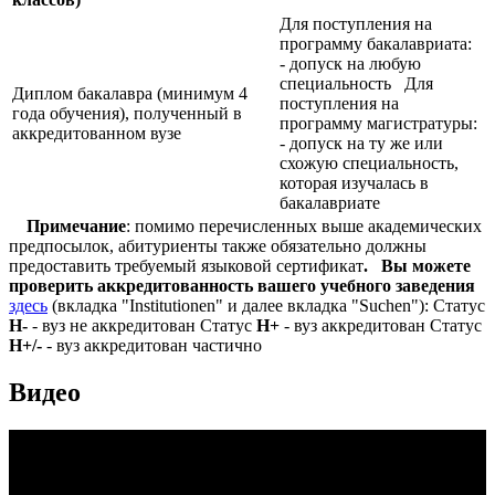
Для поступления на
программу бакалавриата:
- допуск на любую
специальность Для
Диплом бакалавра (минимум 4
поступления на
года обучения), полученный в
программу магистратуры:
аккредитованном вузе
- допуск на ту же или
схожую специальность,
которая изучалась в
бакалавриате
Примечание
: помимо перечисленных выше академических
предпосылок, абитуриенты также обязательно должны
предоставить требуемый языковой сертификат
.
Вы можете
проверить аккредитованность вашего учебного заведения
здесь
(вкладка "Institutionen" и далее вкладка "Suchen"): Статус
Н-
- вуз не аккредитован Статус
Н+
- вуз аккредитован Статус
Н+/-
- вуз аккредитован частично
Видео