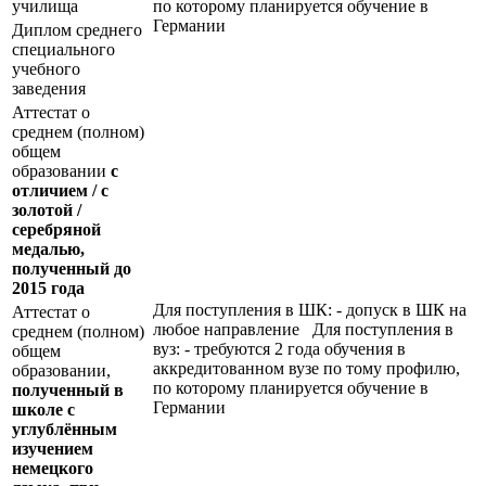
училища
по которому планируется обучение в
Германии
Диплом среднего
специального
учебного
заведения
Аттестат о
среднем (полном)
общем
образовании
с
отличием / с
золотой /
серебряной
медалью,
полученный до
2015 года
Для поступления в ШК: - допуск в ШК на
Аттестат о
любое направление Для поступления в
среднем (полном)
вуз: - требуются 2 года обучения в
общем
аккредитованном вузе по тому профилю,
образовании,
по которому планируется обучение в
полученный в
Германии
школе с
углублённым
изучением
немецкого