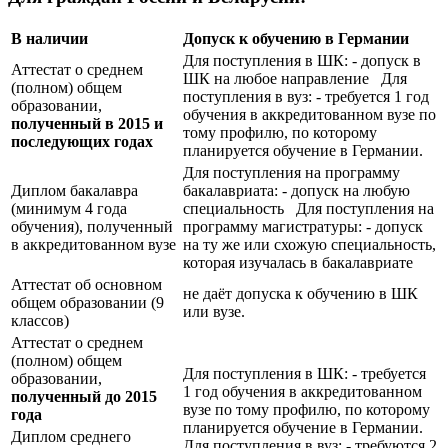
В наличии
Допуск к обучению в Германии
Для поступления в ШК: - допуск в
Аттестат о среднем
ШК на любое направление Для
(полном) общем
поступления в вуз: - требуется 1 год
образовании,
обучения в аккредитованном вузе по
полученный в 2015 и
тому профилю, по которому
последующих годах
планируется обучение в Германии.
Для поступления на программу
Диплом бакалавра
бакалавриата: - допуск на любую
(минимум 4 года
специальность Для поступления на
обучения), полученный
программу магистратуры: - допуск
в аккредитованном вузе
на ту же или схожую специальность,
которая изучалась в бакалавриате
Аттестат об основном
не даёт допуска к обучению в ШК
общем образовании (9
или вузе.
классов)
Аттестат о среднем
(полном) общем
Для поступления в ШК: - требуется
образовании,
1 год обучения в аккредитованном
полученный до 2015
вузе по тому профилю, по которому
года
планируется обучение в Германии.
Диплом среднего
Для поступления в вуз: - требуются 2