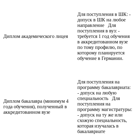
Для поступления в ШК: -
допуск в ШК на любое
направление Для
поступления в вуз: -
Диплом академического лицея
требуется 1 год обучения
в аккредитованном вузе
по тому профилю, по
которому планируется
обучение в Германии.
Для поступления на
программу бакалавриата:
- допуск на любую
специальность Для
Диплом бакалавра (минимум 4
поступления на
года обучения), полученный в
программу магистратуры:
аккредитованном вузе
- допуск на ту же или
схожую специальность,
которая изучалась в
бакалавриате