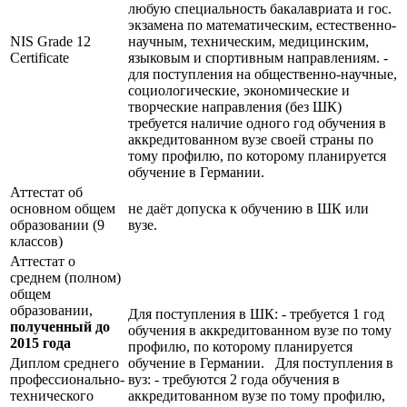
любую специальность бакалавриата и гос.
экзамена по математическим, естественно-
NIS Grade 12
научным, техническим, медицинским,
Certificate
языковым и спортивным направлениям. -
для поступления на общественно-научные,
социологические, экономические и
творческие направления (без ШК)
требуется наличие одного год обучения в
аккредитованном вузе своей страны по
тому профилю, по которому планируется
обучение в Германии.
Аттестат об
основном общем
не даёт допуска к обучению в ШК или
образовании (9
вузе.
классов)
Аттестат о
среднем (полном)
общем
образовании,
Для поступления в ШК: - требуется 1 год
полученный до
обучения в аккредитованном вузе по тому
2015 года
профилю, по которому планируется
Диплом среднего
обучение в Германии. Для поступления в
профессионально-
вуз: - требуются 2 года обучения в
технического
аккредитованном вузе по тому профилю,