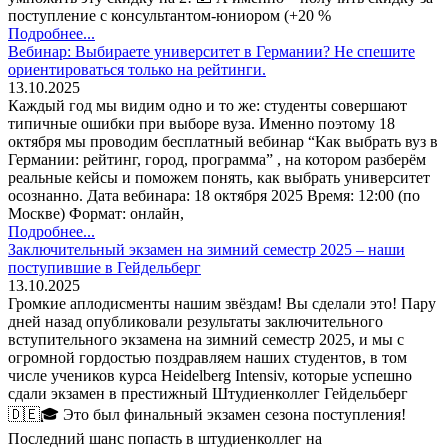
поступление с консультантом-юниором (+20 %
Подробнее...
Вебинар: Выбираете университет в Германии? Не спешите
ориентироваться только на рейтинги.
13.10.2025
Каждый год мы видим одно и то же: студенты совершают
типичные ошибки при выборе вуза. Именно поэтому 18
октября мы проводим бесплатный вебинар “Как выбрать вуз в
Германии: рейтинг, город, программа” , на котором разберём
реальные кейсы и поможем понять, как выбрать университет
осознанно. Дата вебинара: 18 октября 2025 Время: 12:00 (по
Москве) Формат: онлайн,
Подробнее...
Заключительный экзамен на зимний семестр 2025 – наши
поступившие в Гейдельберг
13.10.2025
Громкие аплодисменты нашим звёздам! Вы сделали это! Пару
дней назад опубликовали результаты заключительного
вступительного экзамена на зимний семестр 2025, и мы с
огромной гордостью поздравляем наших студентов, в том
числе учеников курса Heidelberg Intensiv, которые успешно
сдали экзамен в престижный Штудиенколлег Гейдельберг
🇩🇪🎓 Это был финальный экзамен сезона поступления!
Последний шанс попасть в штудиенколлег на