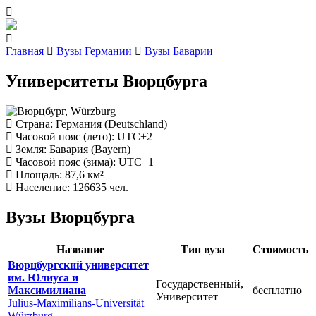
Главная
Вузы Германии
Вузы Баварии
Университеты Вюрцбурга
Страна
: Германия (Deutschland)
Часовой пояс (лето)
: UTC+2
Земля
: Бавария (Bayern)
Часовой пояс (зима)
: UTC+1
Площадь
: 87,6 км²
Население
: 126635 чел.
Вузы Вюрцбурга
Название
Тип вуза
Стоимость
Вюрцбургский университет
им. Юлиуса и
Государственный,
Максимилиана
бесплатно
Университет
Julius-Maximilians-Universität
Würzburg