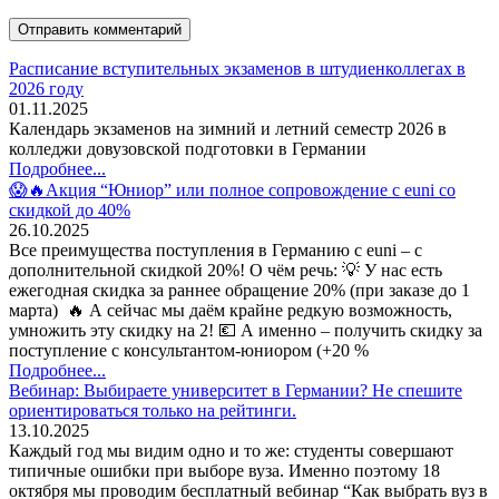
Расписание вступительных экзаменов в штудиенколлегах в
2026 году
01.11.2025
Календарь экзаменов на зимний и летний семестр 2026 в
колледжи довузовской подготовки в Германии
Подробнее...
😱🔥Акция “Юниор” или полное сопровождение с euni со
скидкой до 40%
26.10.2025
Все преимущества поступления в Германию с euni – с
дополнительной скидкой 20%! О чём речь: 💡 У нас есть
ежегодная скидка за раннее обращение 20% (при заказе до 1
марта) 🔥 А сейчас мы даём крайне редкую возможность,
умножить эту скидку на 2! 💶 А именно – получить скидку за
поступление с консультантом-юниором (+20 %
Подробнее...
Вебинар: Выбираете университет в Германии? Не спешите
ориентироваться только на рейтинги.
13.10.2025
Каждый год мы видим одно и то же: студенты совершают
типичные ошибки при выборе вуза. Именно поэтому 18
октября мы проводим бесплатный вебинар “Как выбрать вуз в