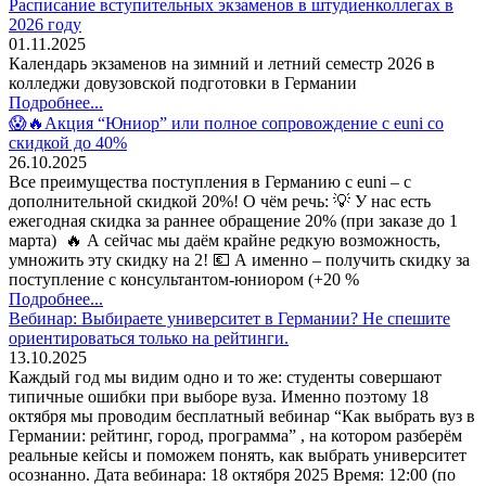
Расписание вступительных экзаменов в штудиенколлегах в
2026 году
01.11.2025
Календарь экзаменов на зимний и летний семестр 2026 в
колледжи довузовской подготовки в Германии
Подробнее...
😱🔥Акция “Юниор” или полное сопровождение с euni со
скидкой до 40%
26.10.2025
Все преимущества поступления в Германию с euni – с
дополнительной скидкой 20%! О чём речь: 💡 У нас есть
ежегодная скидка за раннее обращение 20% (при заказе до 1
марта) 🔥 А сейчас мы даём крайне редкую возможность,
умножить эту скидку на 2! 💶 А именно – получить скидку за
поступление с консультантом-юниором (+20 %
Подробнее...
Вебинар: Выбираете университет в Германии? Не спешите
ориентироваться только на рейтинги.
13.10.2025
Каждый год мы видим одно и то же: студенты совершают
типичные ошибки при выборе вуза. Именно поэтому 18
октября мы проводим бесплатный вебинар “Как выбрать вуз в
Германии: рейтинг, город, программа” , на котором разберём
реальные кейсы и поможем понять, как выбрать университет
осознанно. Дата вебинара: 18 октября 2025 Время: 12:00 (по