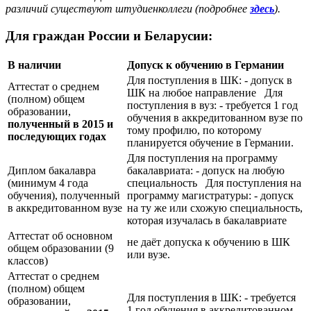
различий существуют штудиенколлеги (подробнее
здесь
).
Для граждан России и Беларусии:
В наличии
Допуск к обучению в Германии
Для поступления в ШК: - допуск в
Аттестат о среднем
ШК на любое направление Для
(полном) общем
поступления в вуз: - требуется 1 год
образовании,
обучения в аккредитованном вузе по
полученный в 2015 и
тому профилю, по которому
последующих годах
планируется обучение в Германии.
Для поступления на программу
Диплом бакалавра
бакалавриата: - допуск на любую
(минимум 4 года
специальность Для поступления на
обучения), полученный
программу магистратуры: - допуск
в аккредитованном вузе
на ту же или схожую специальность,
которая изучалась в бакалавриате
Аттестат об основном
не даёт допуска к обучению в ШК
общем образовании (9
или вузе.
классов)
Аттестат о среднем
(полном) общем
Для поступления в ШК: - требуется
образовании,
1 год обучения в аккредитованном