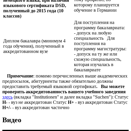
немецкого языка, при наличии
которому планируется
языкового сертификата
DSD,
обучение в Германии
полученный до 2015 года (10
классов)
Для поступления на
программу бакалавриата:
- допуск на любую
специальность Для
Диплом бакалавра (минимум 4
поступления на
года обучения), полученный в
программу магистратуры:
аккредитованном вузе
- допуск на ту же или
схожую специальность,
которая изучалась в
бакалавриате
Примечание
: помимо перечисленных выше академических
предпосылок, абитуриенты также обязательно должны
предоставить требуемый языковой сертификат
.
Вы можете
проверить аккредитованность вашего учебного заведения
здесь
(вкладка "Institutionen" и далее вкладка "Suchen"): Статус
Н-
- вуз не аккредитован Статус
Н+
- вуз аккредитован Статус
Н+/-
- вуз аккредитован частично
Видео