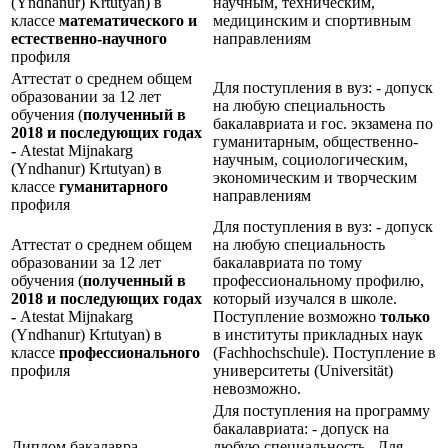
(Yndhanur) Krtutyan) в
научным, техническим,
классе
математического и
медицинским и спортивным
естественно-научного
направлениям
профиля
Аттестат о среднем общем
Для поступления в вуз: - допуск
образовании за 12 лет
на любую специальность
обучения (
полученный в
бакалавриата и гос. экзамена по
2018 и последующих годах
гуманитарным, общественно-
-
Atestat Mijnakarg
научным, социологическим,
(Yndhanur) Krtutyan) в
экономическим и творческим
классе
гуманитарного
направлениям
профиля
Для поступления в вуз: - допуск
Аттестат о среднем общем
на любую специальность
образовании за 12 лет
бакалавриата по тому
обучения (
полученный в
профессиональному профилю,
2018 и последующих годах
который изучался в школе.
-
Atestat Mijnakarg
Поступление возможно
только
(Yndhanur) Krtutyan) в
в институты прикладных наук
классе
профессионального
(Fachhochschule). Поступление в
профиля
университеты (Universität)
невозможно.
Для поступления на программу
бакалавриата: - допуск на
Диплом бакалавра
любую специальность Для