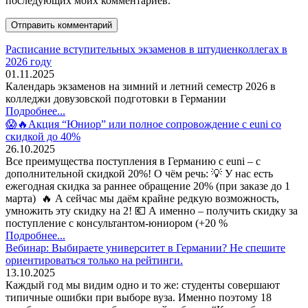
последующих моих комментариев.
Расписание вступительных экзаменов в штудиенколлегах в
2026 году
01.11.2025
Календарь экзаменов на зимний и летний семестр 2026 в
колледжи довузовской подготовки в Германии
Подробнее...
😱🔥Акция “Юниор” или полное сопровождение с euni со
скидкой до 40%
26.10.2025
Все преимущества поступления в Германию с euni – с
дополнительной скидкой 20%! О чём речь: 💡 У нас есть
ежегодная скидка за раннее обращение 20% (при заказе до 1
марта) 🔥 А сейчас мы даём крайне редкую возможность,
умножить эту скидку на 2! 💶 А именно – получить скидку за
поступление с консультантом-юниором (+20 %
Подробнее...
Вебинар: Выбираете университет в Германии? Не спешите
ориентироваться только на рейтинги.
13.10.2025
Каждый год мы видим одно и то же: студенты совершают
типичные ошибки при выборе вуза. Именно поэтому 18