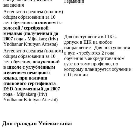
Германии
заведения
Аттестат о среднем (полном)
общем образовании за 10
лет обучения
с отличием / с
золотой / серебряной
медалью
(
полученный до
Для поступления в ШК: -
2007 года -
Mijnakarg (Iriv)
допуск в ШК на любое
Yndhanur Krtutyan Attestat)
направление Для поступления
Аттестат о среднем (полном)
в вуз: - требуются 2 года
общем образовании за 10
обучения в аккредитованном
лет обучения,
полученный
вузе по тому профилю, по
в школе с углублённым
которому планируется обучение
изучением немецкого
в Германии
языка, при наличии
языкового сертификата
DSD
(
полученный до 2007
года -
Mijnakarg (Iriv)
Yndhanur Krtutyan Attestat)
Для граждан Узбекистана: