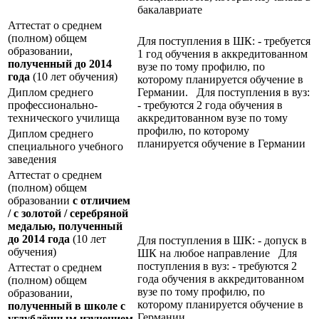
бакалавриате
Аттестат о среднем
(полном) общем
Для поступления в ШК: - требуется
образовании,
1 год обучения в аккредитованном
полученный до 2014
вузе по тому профилю, по
года
(10 лет обучения)
которому планируется обучение в
Диплом среднего
Германии. Для поступления в вуз:
профессионально-
- требуются 2 года обучения в
технического училища
аккредитованном вузе по тому
профилю, по которому
Диплом среднего
планируется обучение в Германии
специального учебного
заведения
Аттестат о среднем
(полном) общем
образовании
с отличием
/ с золотой / серебряной
медалью, полученный
до 2014 года
(10 лет
Для поступления в ШК: - допуск в
обучения)
ШК на любое направление Для
поступления в вуз: - требуются 2
Аттестат о среднем
года обучения в аккредитованном
(полном) общем
вузе по тому профилю, по
образовании,
которому планируется обучение в
полученный в школе с
Германии
углублённым изучением