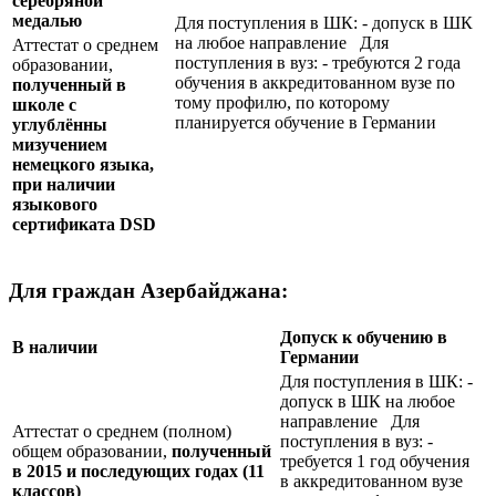
серебряной
медалью
Для поступления в ШК: - допуск в ШК
на любое направление Для
Аттестат о среднем
поступления в вуз: - требуются 2 года
образовании,
обучения в аккредитованном вузе по
полученный в
тому профилю, по которому
школе с
планируется обучение в Германии
углублённы
мизучением
немецкого языка,
при наличии
языкового
сертификата
DSD
Для граждан Азербайджана:
Допуск к обучению в
В наличии
Германии
Для поступления в ШК: -
допуск в ШК на любое
направление Для
Аттестат о среднем (полном)
поступления в вуз: -
общем образовании,
полученный
требуется 1 год обучения
в 2015 и последующих годах (11
в аккредитованном вузе
классов)