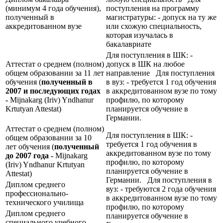
(минимум 4 года обучения),
поступления на программу
полученный в
магистратуры: - допуск на ту же
аккредитованном вузе
или схожую специальность,
которая изучалась в
бакалавриате
Для поступления в ШК: -
Аттестат о среднем (полном)
допуск в ШК на любое
общем образовании за 11 лет
направление Для поступления
обучения (
полученный в
в вуз: - требуется 1 год обучения
2007 и последующих годах
в аккредитованном вузе по тому
-
Mijnakarg (Iriv) Yndhanur
профилю, по которому
Krtutyan Attestat)
планируется обучение в
Германии.
Аттестат о среднем (полном)
Для поступления в ШК: -
общем образовании за 10
требуется 1 год обучения в
лет обучения (
полученный
аккредитованном вузе по тому
до 2007 года -
Mijnakarg
профилю, по которому
(Iriv) Yndhanur Krtutyan
планируется обучение в
Attestat)
Германии. Для поступления в
Диплом среднего
вуз: - требуются 2 года обучения
профессионально-
в аккредитованном вузе по тому
технического училища
профилю, по которому
Диплом среднего
планируется обучение в
специального учебного