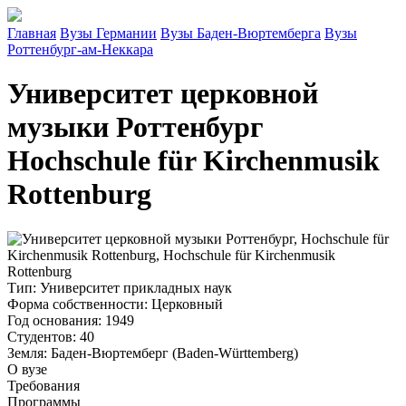
Главная
Вузы Германии
Вузы Баден-Вюртемберга
Вузы
Роттенбург-ам-Неккара
Университет церковной
музыки Роттенбург
Hochschule für Kirchenmusik
Rottenburg
Тип
: Университет прикладных наук
Форма собственности
: Церковный
Год основания
: 1949
Студентов
: 40
Земля
: Баден-Вюртемберг (Baden-Württemberg)
О вузе
Требования
Программы