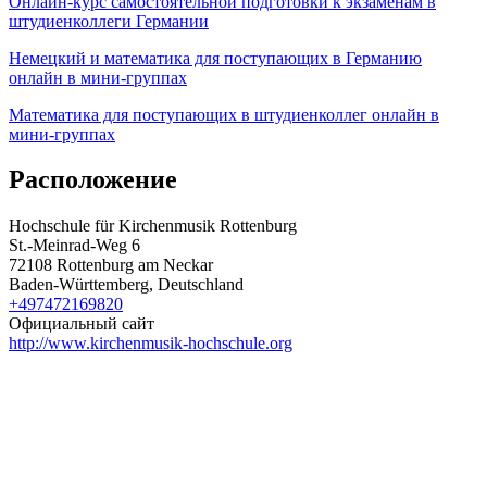
Онлайн-курс самостоятельной подготовки к экзаменам в
штудиенколлеги Германии
Немецкий и математика для поступающих в Германию
онлайн в мини-группах
Математика для поступающих в штудиенколлег онлайн в
мини-группах
Расположение
Hochschule für Kirchenmusik Rottenburg
St.-Meinrad-Weg 6
72108 Rottenburg am Neckar
Baden-Württemberg, Deutschland
+497472169820
Официальный сайт
http://www.kirchenmusik-hochschule.org