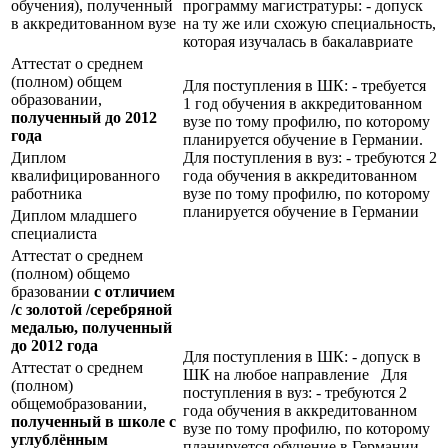
обучения), полученный
программу магистратуры: - допуск
в аккредитованном вузе
на ту же или схожую специальность,
которая изучалась в бакалавриате
Аттестат о среднем
(полном) общем
Для поступления в ШК: - требуется
образовании,
1 год обучения в аккредитованном
полученный до 2012
вузе по тому профилю, по которому
года
планируется обучение в Германии.
Диплом
Для поступления в вуз: - требуются 2
квалифицированного
года обучения в аккредитованном
работника
вузе по тому профилю, по которому
планируется обучение в Германии
Диплом младшего
специалиста
Аттестат о среднем
(полном) общемо
бразовании
с отличием
/с золотой /серебряной
медалью, полученный
до 2012 года
Для поступления в ШК: - допуск в
Аттестат о среднем
ШК на любое направление Для
(полном)
поступления в вуз: - требуются 2
общемобразовании,
года обучения в аккредитованном
полученный в школе с
вузе по тому профилю, по которому
углублённым
планируется обучение в Германии