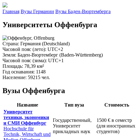
Главная
Вузы Германии
Вузы Баден-Вюртемберга
Университеты Оффенбурга
Страна
: Германия (Deutschland)
Часовой пояс (лето)
: UTC+2
Земля
: Баден-Вюртемберг (Baden-Württemberg)
Часовой пояс (зима)
: UTC+1
Площадь
: 78,39 км²
Год оснавания
: 1148
Население
: 59215 чел.
Вузы Оффенбурга
Название
Тип вуза
Стоимость
Университет
техники, экономики
Государственный,
1500 €
в семестр
и СМИ Оффенбург
Университет
(для иностранных
Hochschule für
прикладных наук
студентов)
Technik, Wirtschaft und
Medien Offenburg