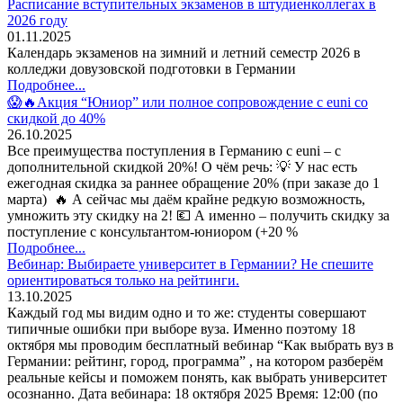
Расписание вступительных экзаменов в штудиенколлегах в
2026 году
01.11.2025
Календарь экзаменов на зимний и летний семестр 2026 в
колледжи довузовской подготовки в Германии
Подробнее...
😱🔥Акция “Юниор” или полное сопровождение с euni со
скидкой до 40%
26.10.2025
Все преимущества поступления в Германию с euni – с
дополнительной скидкой 20%! О чём речь: 💡 У нас есть
ежегодная скидка за раннее обращение 20% (при заказе до 1
марта) 🔥 А сейчас мы даём крайне редкую возможность,
умножить эту скидку на 2! 💶 А именно – получить скидку за
поступление с консультантом-юниором (+20 %
Подробнее...
Вебинар: Выбираете университет в Германии? Не спешите
ориентироваться только на рейтинги.
13.10.2025
Каждый год мы видим одно и то же: студенты совершают
типичные ошибки при выборе вуза. Именно поэтому 18
октября мы проводим бесплатный вебинар “Как выбрать вуз в
Германии: рейтинг, город, программа” , на котором разберём
реальные кейсы и поможем понять, как выбрать университет
осознанно. Дата вебинара: 18 октября 2025 Время: 12:00 (по