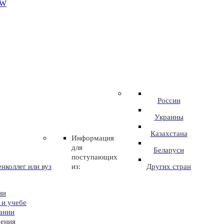
EW
России
Украины
Казахстана
Информация
для
Беларуси
поступающих
нколлег или вуз
из:
Других стран
ии
 и учебе
ании
чения