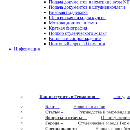
Подача документов в немецкие вузы
N
Подача документов в штудиенколлеги
Визовая поддержка
Шенгенская виза для курсов
Мотивационное письмо
Краткая биография
Подбор студенческого жилья
Встреча и сопровождение
Почтовый адрес в Германии
Информация
–
Как поступить в Германию
в штудие
–
Блог
Новости и акции
–
Статьи
Руководства и рекомендац
–
Вопросы и ответы
О поступлении
–
Города
Студенческие города Герм
–
Cпециальности
Направления обу