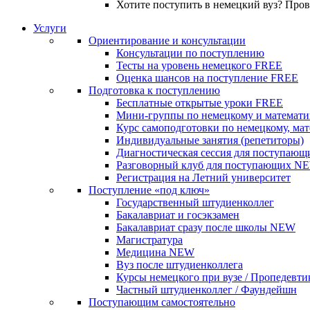
Хотите поступить в немецкий вуз? Про
Услуги
Ориентирование и консультации
Консультации по поступлению
Тесты на уровень немецкого
FREE
Оценка шансов на поступление
FREE
Подготовка к поступлению
Бесплатные открытые уроки
FREE
Мини-группы по немецкому и математи
Курс самоподготовки по немецкому, ма
Индивидуальные занятия (репетиторы)
Диагностическая сессия для поступающ
Разговорный клуб для поступающих
N
Регистрация на Летний университет
Поступление «под ключ»
Государственный штудиенколлег
Бакалавриат и госэкзамен
Бакалавриат сразу после школы
NEW
Магистратура
Медицина
NEW
Вуз после штудиенколлега
Курсы немецкого при вузе / Пропедевти
Частный штудиенколлег / Фаундейшн
Поступающим самостоятельно