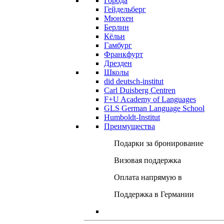
Города
Гейдельберг
Мюнхен
Берлин
Кёльн
Гамбург
Франкфурт
Дрезден
Школы
did deutsch-institut
Carl Duisberg Centren
F+U Academy of Languages
GLS German Language School
Humboldt-Institut
Преимущества
Подарки за бронирование
Визовая поддержка
Оплата напрямую в
Поддержка в Германии