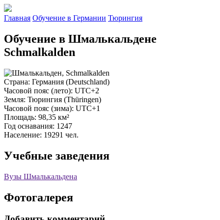
Главная
Обучение в Германии
Тюрингия
Обучение в Шмалькальдене
Schmalkalden
Страна
: Германия (Deutschland)
Часовой пояс (лето)
: UTC+2
Земля
: Тюрингия (Thüringen)
Часовой пояс (зима)
: UTC+1
Площадь
: 98,35 км²
Год оснавания
: 1247
Население
: 19291 чел.
Учебные заведения
Вузы Шмалькальдена
Фотогалерея
Добавить комментарий