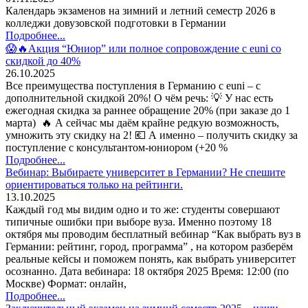
Календарь экзаменов на зимний и летний семестр 2026 в
колледжи довузовской подготовки в Германии
Подробнее...
😱🔥Акция “Юниор” или полное сопровождение с euni со
скидкой до 40%
26.10.2025
Все преимущества поступления в Германию с euni – с
дополнительной скидкой 20%! О чём речь: 💡 У нас есть
ежегодная скидка за раннее обращение 20% (при заказе до 1
марта) 🔥 А сейчас мы даём крайне редкую возможность,
умножить эту скидку на 2! 💶 А именно – получить скидку за
поступление с консультантом-юниором (+20 %
Подробнее...
Вебинар: Выбираете университет в Германии? Не спешите
ориентироваться только на рейтинги.
13.10.2025
Каждый год мы видим одно и то же: студенты совершают
типичные ошибки при выборе вуза. Именно поэтому 18
октября мы проводим бесплатный вебинар “Как выбрать вуз в
Германии: рейтинг, город, программа” , на котором разберём
реальные кейсы и поможем понять, как выбрать университет
осознанно. Дата вебинара: 18 октября 2025 Время: 12:00 (по
Москве) Формат: онлайн,
Подробнее...