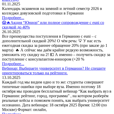
01.11.2025
Календарь экзаменов на зимний и летний семестр 2026 в
колледжи довузовской подготовки в Германии
Подробнее...
😱🔥Акция “Юниор” или полное сопровождение с euni со
скидкой до 40%
26.10.2025
Все преимущества поступления в Германию с euni – с
дополнительной скидкой 20%! О чём речь: 💡 У нас есть
ежегодная скидка за раннее обращение 20% (при заказе до 1
марта) 🔥 А сейчас мы даём крайне редкую возможность,
умножить эту скидку на 2! 💶 А именно – получить скидку за
поступление с консультантом-юниором (+20 %
Подробнее...
Вебинар: Выбираете университет в Германии? Не спешите
ориентироваться только на рейтинги.
13.10.2025
Каждый год мы видим одно и то же: студенты совершают
типичные ошибки при выборе вуза. Именно поэтому 18
октября мы проводим бесплатный вебинар “Как выбрать вуз в
Германии: рейтинг, город, программа” , на котором разберём
реальные кейсы и поможем понять, как выбрать университет
осознанно. Дата вебинара: 18 октября 2025 Время: 12:00 (по
Москве) Формат: онлайн,