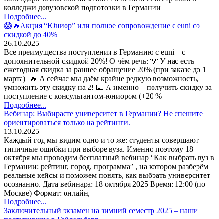
колледжи довузовской подготовки в Германии
Подробнее...
😱🔥Акция “Юниор” или полное сопровождение с euni со
скидкой до 40%
26.10.2025
Все преимущества поступления в Германию с euni – с
дополнительной скидкой 20%! О чём речь: 💡 У нас есть
ежегодная скидка за раннее обращение 20% (при заказе до 1
марта) 🔥 А сейчас мы даём крайне редкую возможность,
умножить эту скидку на 2! 💶 А именно – получить скидку за
поступление с консультантом-юниором (+20 %
Подробнее...
Вебинар: Выбираете университет в Германии? Не спешите
ориентироваться только на рейтинги.
13.10.2025
Каждый год мы видим одно и то же: студенты совершают
типичные ошибки при выборе вуза. Именно поэтому 18
октября мы проводим бесплатный вебинар “Как выбрать вуз в
Германии: рейтинг, город, программа” , на котором разберём
реальные кейсы и поможем понять, как выбрать университет
осознанно. Дата вебинара: 18 октября 2025 Время: 12:00 (по
Москве) Формат: онлайн,
Подробнее...
Заключительный экзамен на зимний семестр 2025 – наши