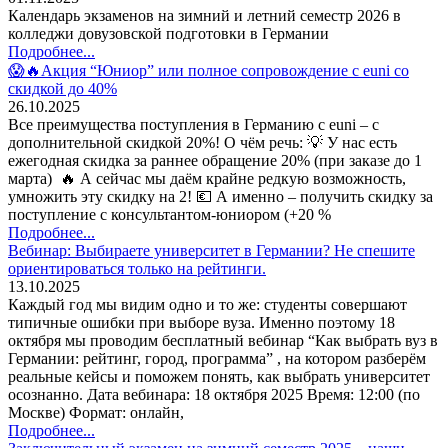
Календарь экзаменов на зимний и летний семестр 2026 в
колледжи довузовской подготовки в Германии
Подробнее...
😱🔥Акция “Юниор” или полное сопровождение с euni со
скидкой до 40%
26.10.2025
Все преимущества поступления в Германию с euni – с
дополнительной скидкой 20%! О чём речь: 💡 У нас есть
ежегодная скидка за раннее обращение 20% (при заказе до 1
марта) 🔥 А сейчас мы даём крайне редкую возможность,
умножить эту скидку на 2! 💶 А именно – получить скидку за
поступление с консультантом-юниором (+20 %
Подробнее...
Вебинар: Выбираете университет в Германии? Не спешите
ориентироваться только на рейтинги.
13.10.2025
Каждый год мы видим одно и то же: студенты совершают
типичные ошибки при выборе вуза. Именно поэтому 18
октября мы проводим бесплатный вебинар “Как выбрать вуз в
Германии: рейтинг, город, программа” , на котором разберём
реальные кейсы и поможем понять, как выбрать университет
осознанно. Дата вебинара: 18 октября 2025 Время: 12:00 (по
Москве) Формат: онлайн,
Подробнее...