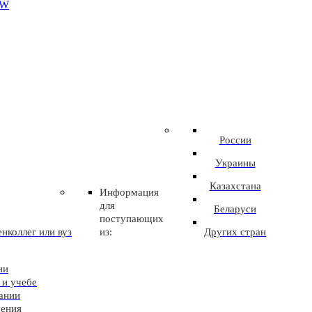
EW
России
Украины
Казахстана
Информация
для
Беларуси
поступающих
нколлег или вуз
из:
Других стран
ии
 и учебе
ании
чения