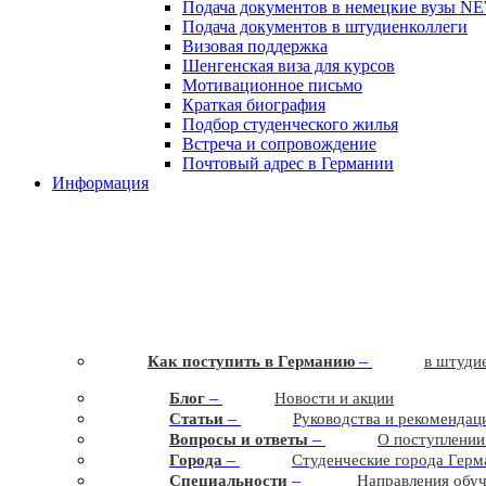
Подача документов в немецкие вузы
N
Подача документов в штудиенколлеги
Визовая поддержка
Шенгенская виза для курсов
Мотивационное письмо
Краткая биография
Подбор студенческого жилья
Встреча и сопровождение
Почтовый адрес в Германии
Информация
–
Как поступить в Германию
в штудие
–
Блог
Новости и акции
–
Статьи
Руководства и рекомендац
–
Вопросы и ответы
О поступлении
–
Города
Студенческие города Герм
–
Cпециальности
Направления обу