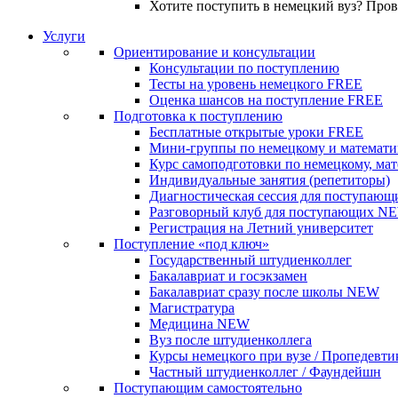
Хотите поступить в немецкий вуз? Про
Услуги
Ориентирование и консультации
Консультации по поступлению
Тесты на уровень немецкого
FREE
Оценка шансов на поступление
FREE
Подготовка к поступлению
Бесплатные открытые уроки
FREE
Мини-группы по немецкому и математи
Курс самоподготовки по немецкому, ма
Индивидуальные занятия (репетиторы)
Диагностическая сессия для поступающ
Разговорный клуб для поступающих
N
Регистрация на Летний университет
Поступление «под ключ»
Государственный штудиенколлег
Бакалавриат и госэкзамен
Бакалавриат сразу после школы
NEW
Магистратура
Медицина
NEW
Вуз после штудиенколлега
Курсы немецкого при вузе / Пропедевти
Частный штудиенколлег / Фаундейшн
Поступающим самостоятельно