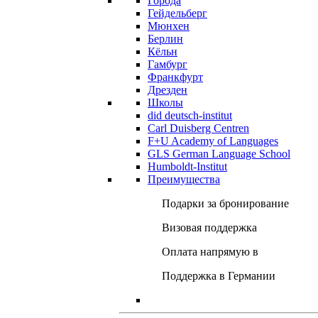
Города
Гейдельберг
Мюнхен
Берлин
Кёльн
Гамбург
Франкфурт
Дрезден
Школы
did deutsch-institut
Carl Duisberg Centren
F+U Academy of Languages
GLS German Language School
Humboldt-Institut
Преимущества
Подарки за бронирование
Визовая поддержка
Оплата напрямую в
Поддержка в Германии