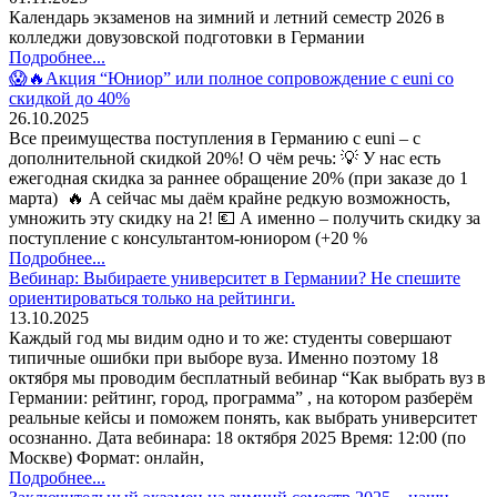
Календарь экзаменов на зимний и летний семестр 2026 в
колледжи довузовской подготовки в Германии
Подробнее...
😱🔥Акция “Юниор” или полное сопровождение с euni со
скидкой до 40%
26.10.2025
Все преимущества поступления в Германию с euni – с
дополнительной скидкой 20%! О чём речь: 💡 У нас есть
ежегодная скидка за раннее обращение 20% (при заказе до 1
марта) 🔥 А сейчас мы даём крайне редкую возможность,
умножить эту скидку на 2! 💶 А именно – получить скидку за
поступление с консультантом-юниором (+20 %
Подробнее...
Вебинар: Выбираете университет в Германии? Не спешите
ориентироваться только на рейтинги.
13.10.2025
Каждый год мы видим одно и то же: студенты совершают
типичные ошибки при выборе вуза. Именно поэтому 18
октября мы проводим бесплатный вебинар “Как выбрать вуз в
Германии: рейтинг, город, программа” , на котором разберём
реальные кейсы и поможем понять, как выбрать университет
осознанно. Дата вебинара: 18 октября 2025 Время: 12:00 (по
Москве) Формат: онлайн,
Подробнее...