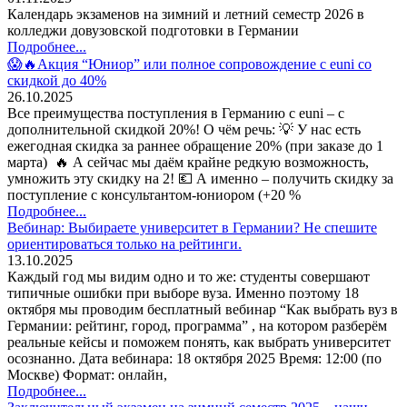
Календарь экзаменов на зимний и летний семестр 2026 в
колледжи довузовской подготовки в Германии
Подробнее...
😱🔥Акция “Юниор” или полное сопровождение с euni со
скидкой до 40%
26.10.2025
Все преимущества поступления в Германию с euni – с
дополнительной скидкой 20%! О чём речь: 💡 У нас есть
ежегодная скидка за раннее обращение 20% (при заказе до 1
марта) 🔥 А сейчас мы даём крайне редкую возможность,
умножить эту скидку на 2! 💶 А именно – получить скидку за
поступление с консультантом-юниором (+20 %
Подробнее...
Вебинар: Выбираете университет в Германии? Не спешите
ориентироваться только на рейтинги.
13.10.2025
Каждый год мы видим одно и то же: студенты совершают
типичные ошибки при выборе вуза. Именно поэтому 18
октября мы проводим бесплатный вебинар “Как выбрать вуз в
Германии: рейтинг, город, программа” , на котором разберём
реальные кейсы и поможем понять, как выбрать университет
осознанно. Дата вебинара: 18 октября 2025 Время: 12:00 (по
Москве) Формат: онлайн,
Подробнее...