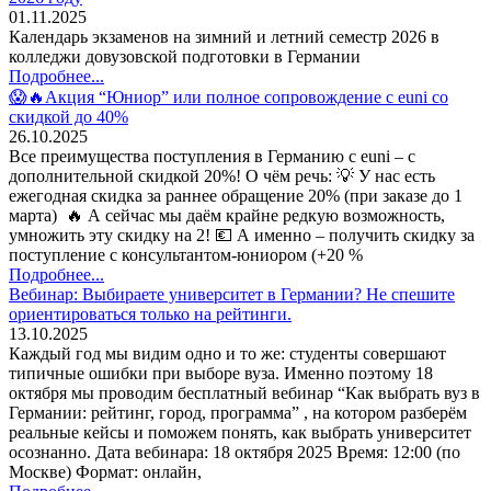
01.11.2025
Календарь экзаменов на зимний и летний семестр 2026 в
колледжи довузовской подготовки в Германии
Подробнее...
😱🔥Акция “Юниор” или полное сопровождение с euni со
скидкой до 40%
26.10.2025
Все преимущества поступления в Германию с euni – с
дополнительной скидкой 20%! О чём речь: 💡 У нас есть
ежегодная скидка за раннее обращение 20% (при заказе до 1
марта) 🔥 А сейчас мы даём крайне редкую возможность,
умножить эту скидку на 2! 💶 А именно – получить скидку за
поступление с консультантом-юниором (+20 %
Подробнее...
Вебинар: Выбираете университет в Германии? Не спешите
ориентироваться только на рейтинги.
13.10.2025
Каждый год мы видим одно и то же: студенты совершают
типичные ошибки при выборе вуза. Именно поэтому 18
октября мы проводим бесплатный вебинар “Как выбрать вуз в
Германии: рейтинг, город, программа” , на котором разберём
реальные кейсы и поможем понять, как выбрать университет
осознанно. Дата вебинара: 18 октября 2025 Время: 12:00 (по
Москве) Формат: онлайн,