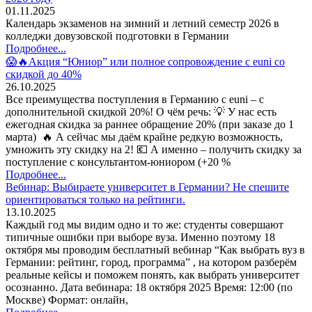
01.11.2025
Календарь экзаменов на зимний и летний семестр 2026 в
колледжи довузовской подготовки в Германии
Подробнее...
😱🔥Акция “Юниор” или полное сопровождение с euni со
скидкой до 40%
26.10.2025
Все преимущества поступления в Германию с euni – с
дополнительной скидкой 20%! О чём речь: 💡 У нас есть
ежегодная скидка за раннее обращение 20% (при заказе до 1
марта) 🔥 А сейчас мы даём крайне редкую возможность,
умножить эту скидку на 2! 💶 А именно – получить скидку за
поступление с консультантом-юниором (+20 %
Подробнее...
Вебинар: Выбираете университет в Германии? Не спешите
ориентироваться только на рейтинги.
13.10.2025
Каждый год мы видим одно и то же: студенты совершают
типичные ошибки при выборе вуза. Именно поэтому 18
октября мы проводим бесплатный вебинар “Как выбрать вуз в
Германии: рейтинг, город, программа” , на котором разберём
реальные кейсы и поможем понять, как выбрать университет
осознанно. Дата вебинара: 18 октября 2025 Время: 12:00 (по
Москве) Формат: онлайн,