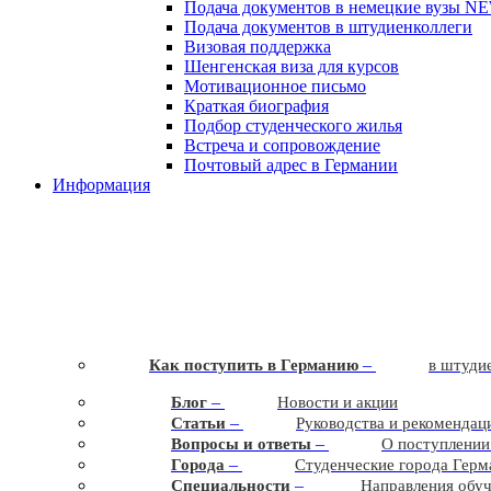
Подача документов в немецкие вузы
N
Подача документов в штудиенколлеги
Визовая поддержка
Шенгенская виза для курсов
Мотивационное письмо
Краткая биография
Подбор студенческого жилья
Встреча и сопровождение
Почтовый адрес в Германии
Информация
–
Как поступить в Германию
в штудие
–
Блог
Новости и акции
–
Статьи
Руководства и рекомендац
–
Вопросы и ответы
О поступлении
–
Города
Студенческие города Герм
–
Cпециальности
Направления обу