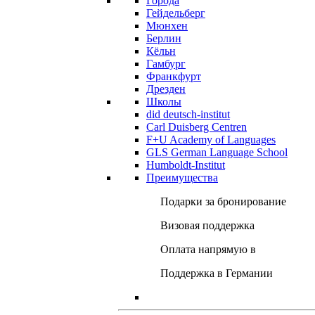
Города
Гейдельберг
Мюнхен
Берлин
Кёльн
Гамбург
Франкфурт
Дрезден
Школы
did deutsch-institut
Carl Duisberg Centren
F+U Academy of Languages
GLS German Language School
Humboldt-Institut
Преимущества
Подарки за бронирование
Визовая поддержка
Оплата напрямую в
Поддержка в Германии