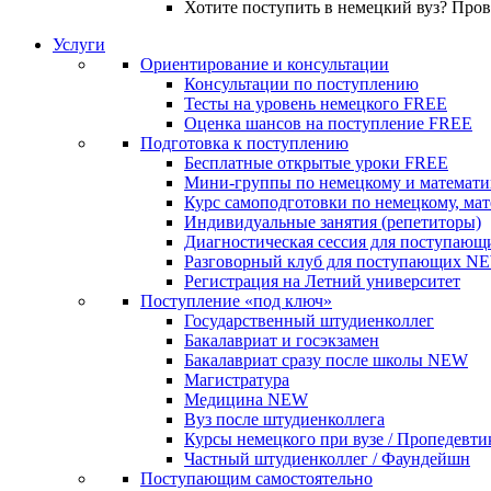
Хотите поступить в немецкий вуз? Про
Услуги
Ориентирование и консультации
Консультации по поступлению
Тесты на уровень немецкого
FREE
Оценка шансов на поступление
FREE
Подготовка к поступлению
Бесплатные открытые уроки
FREE
Мини-группы по немецкому и математи
Курс самоподготовки по немецкому, ма
Индивидуальные занятия (репетиторы)
Диагностическая сессия для поступающ
Разговорный клуб для поступающих
N
Регистрация на Летний университет
Поступление «под ключ»
Государственный штудиенколлег
Бакалавриат и госэкзамен
Бакалавриат сразу после школы
NEW
Магистратура
Медицина
NEW
Вуз после штудиенколлега
Курсы немецкого при вузе / Пропедевти
Частный штудиенколлег / Фаундейшн
Поступающим самостоятельно