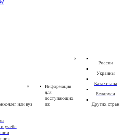
EW
России
Украины
Казахстана
Информация
для
Беларуси
поступающих
нколлег или вуз
из:
Других стран
ии
 и учебе
ании
чения