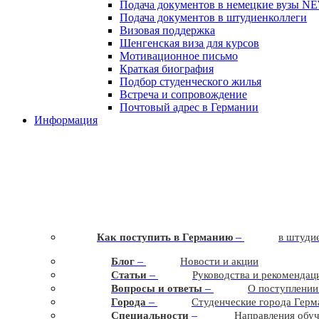
Подача документов в немецкие вузы
N
Подача документов в штудиенколлеги
Визовая поддержка
Шенгенская виза для курсов
Мотивационное письмо
Краткая биография
Подбор студенческого жилья
Встреча и сопровождение
Почтовый адрес в Германии
Информация
–
Как поступить в Германию
в штудие
–
Блог
Новости и акции
–
Статьи
Руководства и рекомендац
–
Вопросы и ответы
О поступлении
–
Города
Студенческие города Герм
–
Cпециальности
Направления обу