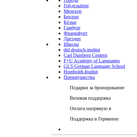
Города
Гейдельберг
Мюнхен
Берлин
Кёльн
Гамбург
Франкфурт
Дрезден
Школы
did deutsch-institut
Carl Duisberg Centren
F+U Academy of Languages
GLS German Language School
Humboldt-Institut
Преимущества
Подарки за бронирование
Визовая поддержка
Оплата напрямую в
Поддержка в Германии