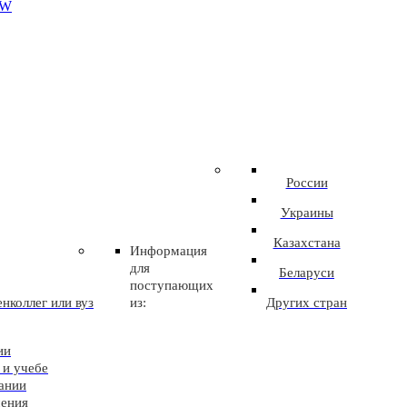
EW
России
Украины
Казахстана
Информация
для
Беларуси
поступающих
нколлег или вуз
из:
Других стран
ии
 и учебе
ании
чения