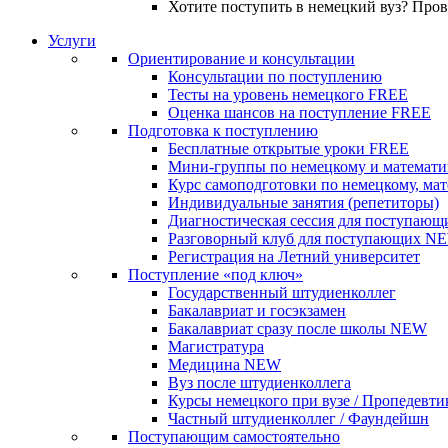
Хотите поступить в немецкий вуз? Про
Услуги
Ориентирование и консультации
Консультации по поступлению
Тесты на уровень немецкого
FREE
Оценка шансов на поступление
FREE
Подготовка к поступлению
Бесплатные открытые уроки
FREE
Мини-группы по немецкому и математи
Курс самоподготовки по немецкому, ма
Индивидуальные занятия (репетиторы)
Диагностическая сессия для поступающ
Разговорный клуб для поступающих
N
Регистрация на Летний университет
Поступление «под ключ»
Государственный штудиенколлег
Бакалавриат и госэкзамен
Бакалавриат сразу после школы
NEW
Магистратура
Медицина
NEW
Вуз после штудиенколлега
Курсы немецкого при вузе / Пропедевти
Частный штудиенколлег / Фаундейшн
Поступающим самостоятельно