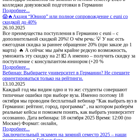
колледжи довузовской подготовки в Германии
Подробнее...
😱🔥Акция “Юниор” или полное сопровождение с euni со
скидкой до 40%
26.10.2025
Все преимущества поступления в Германию с euni – с
дополнительной скидкой 20%! О чём речь: 💡 У нас есть
ежегодная скидка за раннее обращение 20% (при заказе до 1
марта) 🔥 А сейчас мы даём крайне редкую возможность,
умножить эту скидку на 2! 💶 А именно – получить скидку за
поступление с консультантом-юниором (+20 %
Подробнее...
Вебинар: Выбираете университет в Германии? Не спешите
ориентироваться только на рейтинги.
13.10.2025
Каждый год мы видим одно и то же: студенты совершают
типичные ошибки при выборе вуза. Именно поэтому 18
октября мы проводим бесплатный вебинар “Как выбрать вуз в
Германии: рейтинг, город, программа” , на котором разберём
реальные кейсы и поможем понять, как выбрать университет
осознанно. Дата вебинара: 18 октября 2025 Время: 12:00 (по
Москве) Формат: онлайн,
Подробнее...
Заключительный экзамен на зимний семестр 2025 – наши