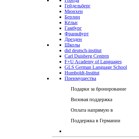
Города
Гейдельберг
Мюнхен
Берлин
Кёльн
Гамбург
Франкфурт
Дрезден
Школы
did deutsch-institut
Carl Duisberg Centren
F+U Academy of Languages
GLS German Language School
Humboldt-Institut
Преимущества
Подарки за бронирование
Визовая поддержка
Оплата напрямую в
Поддержка в Германии