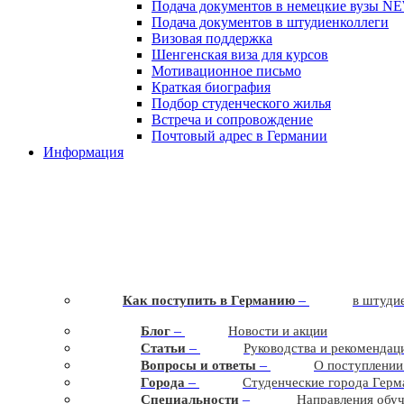
Подача документов в немецкие вузы
N
Подача документов в штудиенколлеги
Визовая поддержка
Шенгенская виза для курсов
Мотивационное письмо
Краткая биография
Подбор студенческого жилья
Встреча и сопровождение
Почтовый адрес в Германии
Информация
–
Как поступить в Германию
в штудие
–
Блог
Новости и акции
–
Статьи
Руководства и рекомендац
–
Вопросы и ответы
О поступлении
–
Города
Студенческие города Герм
–
Cпециальности
Направления обу