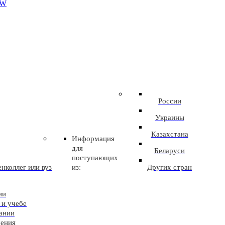
EW
России
Украины
Казахстана
Информация
для
Беларуси
поступающих
нколлег или вуз
из:
Других стран
ии
 и учебе
ании
чения