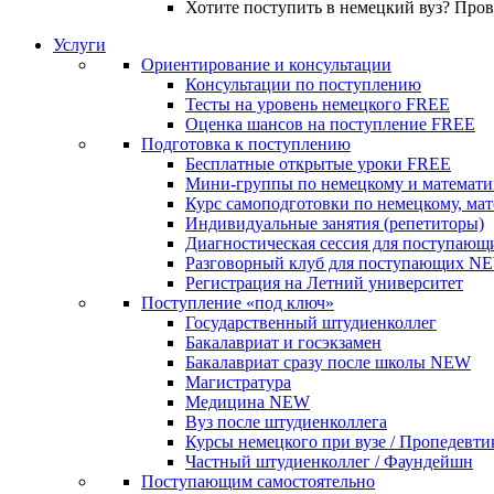
Хотите поступить в немецкий вуз? Про
Услуги
Ориентирование и консультации
Консультации по поступлению
Тесты на уровень немецкого
FREE
Оценка шансов на поступление
FREE
Подготовка к поступлению
Бесплатные открытые уроки
FREE
Мини-группы по немецкому и математи
Курс самоподготовки по немецкому, ма
Индивидуальные занятия (репетиторы)
Диагностическая сессия для поступающ
Разговорный клуб для поступающих
N
Регистрация на Летний университет
Поступление «под ключ»
Государственный штудиенколлег
Бакалавриат и госэкзамен
Бакалавриат сразу после школы
NEW
Магистратура
Медицина
NEW
Вуз после штудиенколлега
Курсы немецкого при вузе / Пропедевти
Частный штудиенколлег / Фаундейшн
Поступающим самостоятельно