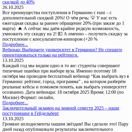
скидкой до 40%
26.10.2025
Все преимущества поступления в Германию с euni – с
дополнительной скидкой 20%! О чём речь: 💡 У нас есть
ежегодная скидка за раннее обращение 20% (при заказе до 1
марта) 🔥 А сейчас мы даём крайне редкую возможность,
умножить эту скидку на 2! 💶 А именно – получить скидку за
поступление с консультантом-юниором (+20 %
Подробнее...
Вебинар: Выбираете университет в Германии? Не спешите
ориентироваться только на рейтинги.
13.10.2025
Каждый год мы видим одно и то же: студенты совершают
типичные ошибки при выборе вуза. Именно поэтому 18
октября мы проводим бесплатный вебинар “Как выбрать вуз в
Германии: рейтинг, город, программа” , на котором разберём
реальные кейсы и поможем понять, как выбрать университет
осознанно. Дата вебинара: 18 октября 2025 Время: 12:00 (по
Москве) Формат: онлайн,
Подробнее...
Заключительный экзамен на зимний семестр 2025 – наши
поступившие в Гейдельберг
13.10.2025
Громкие аплодисменты нашим звёздам! Вы сделали это! Пару
дней назад опубликовали результаты заключительного