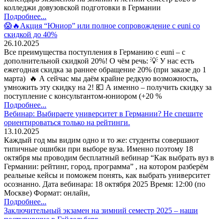
колледжи довузовской подготовки в Германии
Подробнее...
😱🔥Акция “Юниор” или полное сопровождение с euni со
скидкой до 40%
26.10.2025
Все преимущества поступления в Германию с euni – с
дополнительной скидкой 20%! О чём речь: 💡 У нас есть
ежегодная скидка за раннее обращение 20% (при заказе до 1
марта) 🔥 А сейчас мы даём крайне редкую возможность,
умножить эту скидку на 2! 💶 А именно – получить скидку за
поступление с консультантом-юниором (+20 %
Подробнее...
Вебинар: Выбираете университет в Германии? Не спешите
ориентироваться только на рейтинги.
13.10.2025
Каждый год мы видим одно и то же: студенты совершают
типичные ошибки при выборе вуза. Именно поэтому 18
октября мы проводим бесплатный вебинар “Как выбрать вуз в
Германии: рейтинг, город, программа” , на котором разберём
реальные кейсы и поможем понять, как выбрать университет
осознанно. Дата вебинара: 18 октября 2025 Время: 12:00 (по
Москве) Формат: онлайн,
Подробнее...
Заключительный экзамен на зимний семестр 2025 – наши