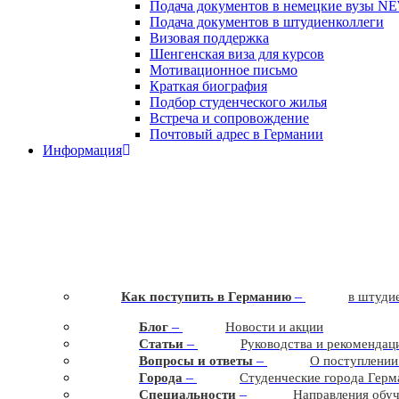
Подача документов в немецкие вузы
N
Подача документов в штудиенколлеги
Визовая поддержка
Шенгенская виза для курсов
Мотивационное письмо
Краткая биография
Подбор студенческого жилья
Встреча и сопровождение
Почтовый адрес в Германии
Информация
–
Как поступить в Германию
в штудие
–
Блог
Новости и акции
–
Статьи
Руководства и рекомендац
–
Вопросы и ответы
О поступлении
–
Города
Студенческие города Герм
–
Cпециальности
Направления обу