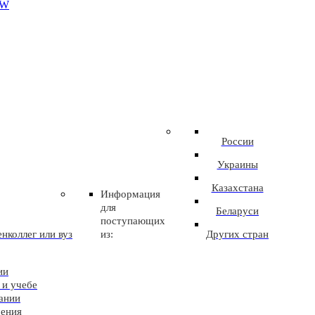
EW
России
Украины
Казахстана
Информация
для
Беларуси
поступающих
нколлег или вуз
из:
Других стран
ии
 и учебе
ании
чения