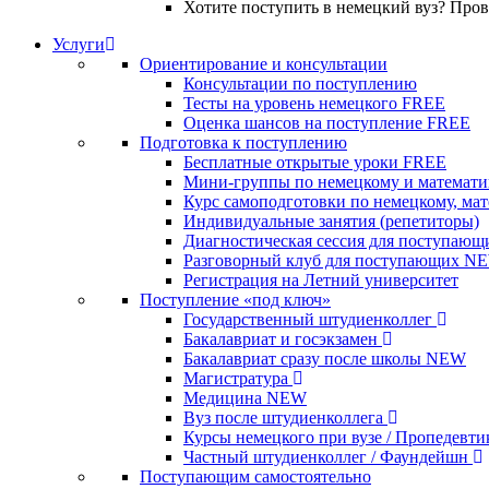
Хотите поступить в немецкий вуз? Про
Услуги
Ориентирование и консультации
Консультации по поступлению
Тесты на уровень немецкого
FREE
Оценка шансов на поступление
FREE
Подготовка к поступлению
Бесплатные открытые уроки
FREE
Мини-группы по немецкому и математи
Курс самоподготовки по немецкому, ма
Индивидуальные занятия (репетиторы)
Диагностическая сессия для поступающ
Разговорный клуб для поступающих
N
Регистрация на Летний университет
Поступление «под ключ»
Государственный штудиенколлег
Бакалавриат и госэкзамен
Бакалавриат сразу после школы
NEW
Магистратура
Медицина
NEW
Вуз после штудиенколлега
Курсы немецкого при вузе / Пропедевт
Частный штудиенколлег / Фаундейшн
Поступающим самостоятельно