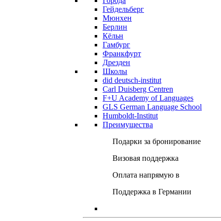
Города
Гейдельберг
Мюнхен
Берлин
Кёльн
Гамбург
Франкфурт
Дрезден
Школы
did deutsch-institut
Carl Duisberg Centren
F+U Academy of Languages
GLS German Language School
Humboldt-Institut
Преимущества
Подарки за бронирование
Визовая поддержка
Оплата напрямую в
Поддержка в Германии