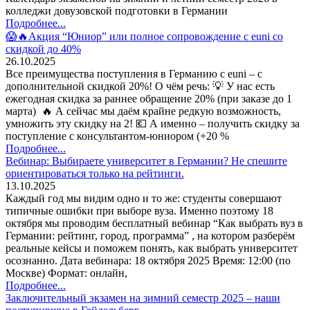
колледжи довузовской подготовки в Германии
Подробнее...
😱🔥Акция “Юниор” или полное сопровождение с euni со
скидкой до 40%
26.10.2025
Все преимущества поступления в Германию с euni – с
дополнительной скидкой 20%! О чём речь: 💡 У нас есть
ежегодная скидка за раннее обращение 20% (при заказе до 1
марта) 🔥 А сейчас мы даём крайне редкую возможность,
умножить эту скидку на 2! 💶 А именно – получить скидку за
поступление с консультантом-юниором (+20 %
Подробнее...
Вебинар: Выбираете университет в Германии? Не спешите
ориентироваться только на рейтинги.
13.10.2025
Каждый год мы видим одно и то же: студенты совершают
типичные ошибки при выборе вуза. Именно поэтому 18
октября мы проводим бесплатный вебинар “Как выбрать вуз в
Германии: рейтинг, город, программа” , на котором разберём
реальные кейсы и поможем понять, как выбрать университет
осознанно. Дата вебинара: 18 октября 2025 Время: 12:00 (по
Москве) Формат: онлайн,
Подробнее...
Заключительный экзамен на зимний семестр 2025 – наши