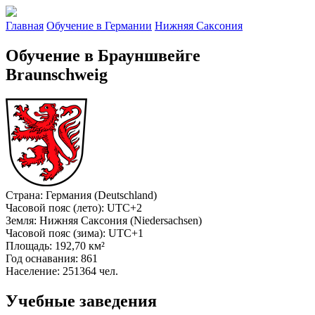
Главная
Обучение в Германии
Нижняя Саксония
Обучение в Брауншвейге
Braunschweig
Страна
: Германия (Deutschland)
Часовой пояс (лето)
: UTC+2
Земля
: Нижняя Саксония (Niedersachsen)
Часовой пояс (зима)
: UTC+1
Площадь
: 192,70 км²
Год оснавания
: 861
Население
: 251364 чел.
Учебные заведения