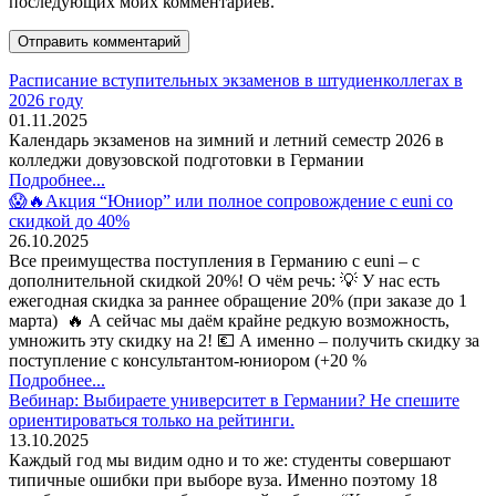
последующих моих комментариев.
Расписание вступительных экзаменов в штудиенколлегах в
2026 году
01.11.2025
Календарь экзаменов на зимний и летний семестр 2026 в
колледжи довузовской подготовки в Германии
Подробнее...
😱🔥Акция “Юниор” или полное сопровождение с euni со
скидкой до 40%
26.10.2025
Все преимущества поступления в Германию с euni – с
дополнительной скидкой 20%! О чём речь: 💡 У нас есть
ежегодная скидка за раннее обращение 20% (при заказе до 1
марта) 🔥 А сейчас мы даём крайне редкую возможность,
умножить эту скидку на 2! 💶 А именно – получить скидку за
поступление с консультантом-юниором (+20 %
Подробнее...
Вебинар: Выбираете университет в Германии? Не спешите
ориентироваться только на рейтинги.
13.10.2025
Каждый год мы видим одно и то же: студенты совершают
типичные ошибки при выборе вуза. Именно поэтому 18