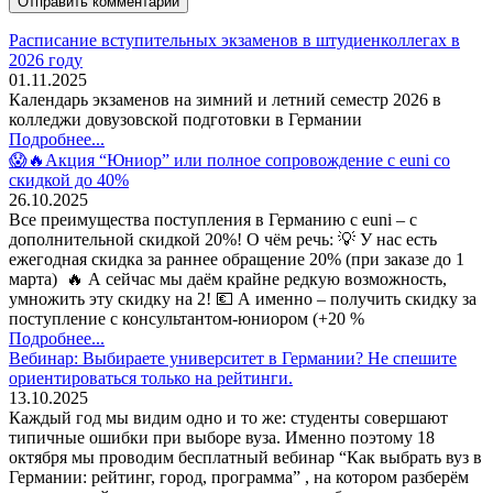
Расписание вступительных экзаменов в штудиенколлегах в
2026 году
01.11.2025
Календарь экзаменов на зимний и летний семестр 2026 в
колледжи довузовской подготовки в Германии
Подробнее...
😱🔥Акция “Юниор” или полное сопровождение с euni со
скидкой до 40%
26.10.2025
Все преимущества поступления в Германию с euni – с
дополнительной скидкой 20%! О чём речь: 💡 У нас есть
ежегодная скидка за раннее обращение 20% (при заказе до 1
марта) 🔥 А сейчас мы даём крайне редкую возможность,
умножить эту скидку на 2! 💶 А именно – получить скидку за
поступление с консультантом-юниором (+20 %
Подробнее...
Вебинар: Выбираете университет в Германии? Не спешите
ориентироваться только на рейтинги.
13.10.2025
Каждый год мы видим одно и то же: студенты совершают
типичные ошибки при выборе вуза. Именно поэтому 18
октября мы проводим бесплатный вебинар “Как выбрать вуз в
Германии: рейтинг, город, программа” , на котором разберём