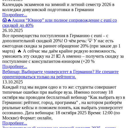
Календарь экзаменов на зимний и летний семестр 2026 в
колледжи довузовской подготовки в Германии
Подробнее...
😱🔥Акция “Юниор” или полное сопровождение с euni со
скидкой до 40%
26.10.2025
Все преимущества поступления в Германию с euni – с
дополнительной скидкой 20%! О чём речь: 💡 У нас есть
ежегодная скидка за раннее обращение 20% (при заказе до 1
марта) 🔥 А сейчас мы даём крайне редкую возможность,
умножить эту скидку на 2! 💶 А именно – получить скидку за
поступление с консультантом-юниором (+20 %
Подробнее...
Вебинар: Выбираете университет в Германии? Не спешите
ориентироваться только на рейтинги.
13.10.2025
Каждый год мы видим одно и то же: студенты совершают
типичные ошибки при выборе вуза. Именно поэтому 18
октября мы проводим бесплатный вебинар “Как выбрать вуз в
Германии: рейтинг, город, программа” , на котором разберём
реальные кейсы и поможем понять, как выбрать университет
осознанно. Дата вебинара: 18 октября 2025 Время: 12:00 (по
Москве) Формат: онлайн,
Подробнее...