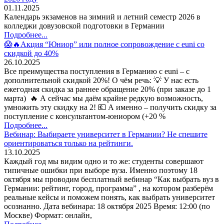
01.11.2025
Календарь экзаменов на зимний и летний семестр 2026 в
колледжи довузовской подготовки в Германии
Подробнее...
😱🔥Акция “Юниор” или полное сопровождение с euni со
скидкой до 40%
26.10.2025
Все преимущества поступления в Германию с euni – с
дополнительной скидкой 20%! О чём речь: 💡 У нас есть
ежегодная скидка за раннее обращение 20% (при заказе до 1
марта) 🔥 А сейчас мы даём крайне редкую возможность,
умножить эту скидку на 2! 💶 А именно – получить скидку за
поступление с консультантом-юниором (+20 %
Подробнее...
Вебинар: Выбираете университет в Германии? Не спешите
ориентироваться только на рейтинги.
13.10.2025
Каждый год мы видим одно и то же: студенты совершают
типичные ошибки при выборе вуза. Именно поэтому 18
октября мы проводим бесплатный вебинар “Как выбрать вуз в
Германии: рейтинг, город, программа” , на котором разберём
реальные кейсы и поможем понять, как выбрать университет
осознанно. Дата вебинара: 18 октября 2025 Время: 12:00 (по
Москве) Формат: онлайн,