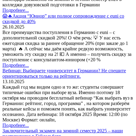
колледжи довузовской подготовки в Германии
Подробнее...
😱🔥Акция “Юниор” или полное сопровождение с euni со
скидкой до 40%
26.10.2025
Все преимущества поступления в Германию с euni – с
дополнительной скидкой 20%! О чём речь: 💡 У нас есть
ежегодная скидка за раннее обращение 20% (при заказе до 1
марта) 🔥 А сейчас мы даём крайне редкую возможность,
умножить эту скидку на 2! 💶 А именно – получить скидку за
поступление с консультантом-юниором (+20 %
Подробнее...
Вебинар: Выбираете университет в Германии? Не спешите
ориентироваться только на рейтинги.
13.10.2025
Каждый год мы видим одно и то же: студенты совершают
типичные ошибки при выборе вуза. Именно поэтому 18
октября мы проводим бесплатный вебинар “Как выбрать вуз в
Германии: рейтинг, город, программа” , на котором разберём
реальные кейсы и поможем понять, как выбрать университет
осознанно. Дата вебинара: 18 октября 2025 Время: 12:00 (по
Москве) Формат: онлайн,
Подробнее...
Заключительный экзамен на зимний семестр 2025 – наши