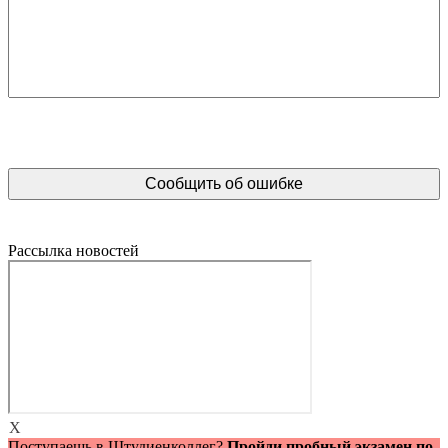
Рассылка новостей
X
Поступаешь в Штудиенколлег?
Пройди пробный экзамен по