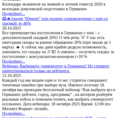
Календарь экзаменов на зимний и летний семестр 2026 в
колледжи довузовской подготовки в Германии
Подробнее...
😱🔥Акция “Юниор” или полное сопровождение с euni со
скидкой до 40%
26.10.2025
Все преимущества поступления в Германию с euni – с
дополнительной скидкой 20%! О чём речь: 💡 У нас есть
ежегодная скидка за раннее обращение 20% (при заказе до 1
марта) 🔥 А сейчас мы даём крайне редкую возможность,
умножить эту скидку на 2! 💶 А именно – получить скидку за
поступление с консультантом-юниором (+20 %
Подробнее...
Вебинар: Выбираете университет в Германии? Не спешите
ориентироваться только на рейтинги.
13.10.2025
Каждый год мы видим одно и то же: студенты совершают
типичные ошибки при выборе вуза. Именно поэтому 18
октября мы проводим бесплатный вебинар “Как выбрать вуз в
Германии: рейтинг, город, программа” , на котором разберём
реальные кейсы и поможем понять, как выбрать университет
осознанно. Дата вебинара: 18 октября 2025 Время: 12:00 (по
Москве) Формат: онлайн,
Подробнее...