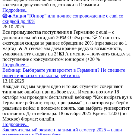
колледжи довузовской подготовки в Германии
Подробнее...
😱🔥Акция “Юниор” или полное сопровождение с euni со
скидкой до 40%
26.10.2025
Все преимущества поступления в Германию с euni – с
дополнительной скидкой 20%! О чём речь: 💡 У нас есть
ежегодная скидка за раннее обращение 20% (при заказе до 1
марта) 🔥 А сейчас мы даём крайне редкую возможность,
умножить эту скидку на 2! 💶 А именно – получить скидку за
поступление с консультантом-юниором (+20 %
Подробнее...
Вебинар: Выбираете университет в Германии? Не спешите
ориентироваться только на рейтинги.
13.10.2025
Каждый год мы видим одно и то же: студенты совершают
типичные ошибки при выборе вуза. Именно поэтому 18
октября мы проводим бесплатный вебинар “Как выбрать вуз в
Германии: рейтинг, город, программа” , на котором разберём
реальные кейсы и поможем понять, как выбрать университет
осознанно. Дата вебинара: 18 октября 2025 Время: 12:00 (по
Москве) Формат: онлайн,
Подробнее...
Заключительный экзамен на зимний семестр 2025 – наши