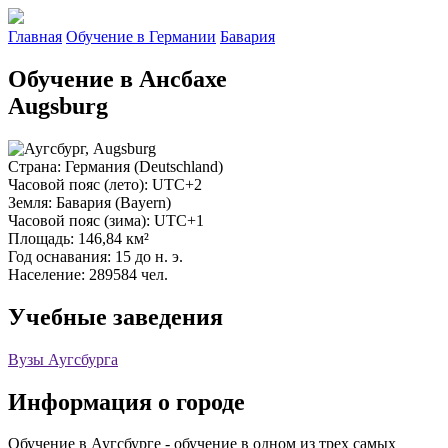
Главная
Обучение в Германии
Бавария
Обучение в Ансбахе
Augsburg
Страна
: Германия (Deutschland)
Часовой пояс (лето)
: UTC+2
Земля
: Бавария (Bayern)
Часовой пояс (зима)
: UTC+1
Площадь
: 146,84 км²
Год оснавания
: 15 до н. э.
Население
: 289584 чел.
Учебные заведения
Вузы Аугсбурга
Информация о городе
Обучение в Аугсбурге - обучение в одном из трех самых