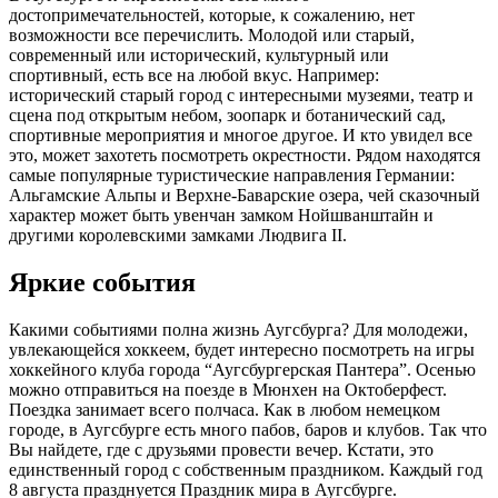
достопримечательностей, которые, к сожалению, нет
возможности все перечислить. Молодой или старый,
современный или исторический, культурный или
спортивный, есть все на любой вкус. Например:
исторический старый город с интересными музеями, театр и
сцена под открытым небом, зоопарк и ботанический сад,
спортивные мероприятия и многое другое. И кто увидел все
это, может захотеть посмотреть окрестности. Рядом находятся
самые популярные туристические направления Германии:
Альгамские Альпы и Верхне-Баварские озера, чей сказочный
характер может быть увенчан замком Нойшванштайн и
другими королевскими замками Людвига II.
Яркие события
Какими событиями полна жизнь Аугсбурга? Для молодежи,
увлекающейся хоккеем, будет интересно посмотреть на игры
хоккейного клуба города “Аугсбургерская Пантера”. Осенью
можно отправиться на поезде в Мюнхен на Октоберфест.
Поездка занимает всего полчаса. Как в любом немецком
городе, в Аугсбурге есть много пабов, баров и клубов. Так что
Вы найдете, где с друзьями провести вечер. Кстати, это
единственный город с собственным праздником. Каждый год
8 августа празднуется Праздник мира в Аугсбурге.