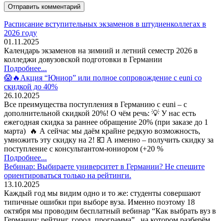
Расписание вступительных экзаменов в штудиенколлегах в
2026 году
01.11.2025
Календарь экзаменов на зимний и летний семестр 2026 в
колледжи довузовской подготовки в Германии
Подробнее...
😱🔥Акция “Юниор” или полное сопровождение с euni со
скидкой до 40%
26.10.2025
Все преимущества поступления в Германию с euni – с
дополнительной скидкой 20%! О чём речь: 💡 У нас есть
ежегодная скидка за раннее обращение 20% (при заказе до 1
марта) 🔥 А сейчас мы даём крайне редкую возможность,
умножить эту скидку на 2! 💶 А именно – получить скидку за
поступление с консультантом-юниором (+20 %
Подробнее...
Вебинар: Выбираете университет в Германии? Не спешите
ориентироваться только на рейтинги.
13.10.2025
Каждый год мы видим одно и то же: студенты совершают
типичные ошибки при выборе вуза. Именно поэтому 18
октября мы проводим бесплатный вебинар “Как выбрать вуз в
Германии: рейтинг, город, программа” , на котором разберём