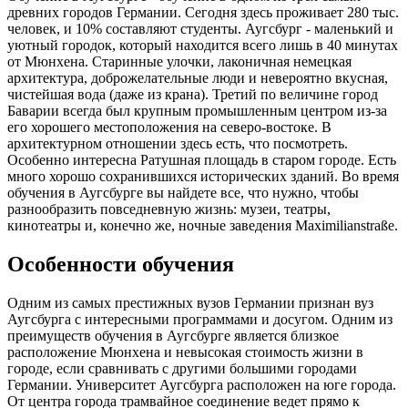
древних городов Германии. Сегодня здесь проживает 280 тыс.
человек, и 10% составляют студенты. Аугсбург - маленький и
уютный городок, который находится всего лишь в 40 минутах
от Мюнхена. Старинные улочки, лаконичная немецкая
архитектура, доброжелательные люди и невероятно вкусная,
чистейшая вода (даже из крана). Третий по величине город
Баварии всегда был крупным промышленным центром из-за
его хорошего местоположения на северо-востоке. В
архитектурном отношении здесь есть, что посмотреть.
Особенно интересна Ратушная площадь в старом городе. Есть
много хорошо сохранившихся исторических зданий. Во время
обучения в Аугсбурге вы найдете все, что нужно, чтобы
разнообразить повседневную жизнь: музеи, театры,
кинотеатры и, конечно же, ночные заведения Maximilianstraße.
Особенности обучения
Одним из самых престижных вузов Германии признан вуз
Аугсбурга с интересными программами и досугом. Одним из
преимуществ обучения в Аугсбурге является близкое
расположение Мюнхена и невысокая стоимость жизни в
городе, если сравнивать с другими большими городами
Германии. Университет Аугсбурга расположен на юге города.
От центра города трамвайное соединение ведет прямо к