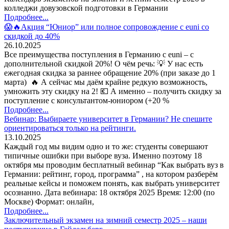
колледжи довузовской подготовки в Германии
Подробнее...
😱🔥Акция “Юниор” или полное сопровождение с euni со
скидкой до 40%
26.10.2025
Все преимущества поступления в Германию с euni – с
дополнительной скидкой 20%! О чём речь: 💡 У нас есть
ежегодная скидка за раннее обращение 20% (при заказе до 1
марта) 🔥 А сейчас мы даём крайне редкую возможность,
умножить эту скидку на 2! 💶 А именно – получить скидку за
поступление с консультантом-юниором (+20 %
Подробнее...
Вебинар: Выбираете университет в Германии? Не спешите
ориентироваться только на рейтинги.
13.10.2025
Каждый год мы видим одно и то же: студенты совершают
типичные ошибки при выборе вуза. Именно поэтому 18
октября мы проводим бесплатный вебинар “Как выбрать вуз в
Германии: рейтинг, город, программа” , на котором разберём
реальные кейсы и поможем понять, как выбрать университет
осознанно. Дата вебинара: 18 октября 2025 Время: 12:00 (по
Москве) Формат: онлайн,
Подробнее...
Заключительный экзамен на зимний семестр 2025 – наши