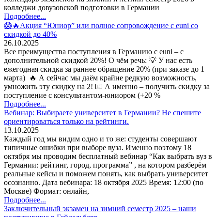
колледжи довузовской подготовки в Германии
Подробнее...
😱🔥Акция “Юниор” или полное сопровождение с euni со
скидкой до 40%
26.10.2025
Все преимущества поступления в Германию с euni – с
дополнительной скидкой 20%! О чём речь: 💡 У нас есть
ежегодная скидка за раннее обращение 20% (при заказе до 1
марта) 🔥 А сейчас мы даём крайне редкую возможность,
умножить эту скидку на 2! 💶 А именно – получить скидку за
поступление с консультантом-юниором (+20 %
Подробнее...
Вебинар: Выбираете университет в Германии? Не спешите
ориентироваться только на рейтинги.
13.10.2025
Каждый год мы видим одно и то же: студенты совершают
типичные ошибки при выборе вуза. Именно поэтому 18
октября мы проводим бесплатный вебинар “Как выбрать вуз в
Германии: рейтинг, город, программа” , на котором разберём
реальные кейсы и поможем понять, как выбрать университет
осознанно. Дата вебинара: 18 октября 2025 Время: 12:00 (по
Москве) Формат: онлайн,
Подробнее...
Заключительный экзамен на зимний семестр 2025 – наши