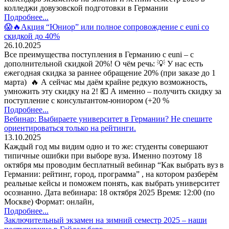
колледжи довузовской подготовки в Германии
Подробнее...
😱🔥Акция “Юниор” или полное сопровождение с euni со
скидкой до 40%
26.10.2025
Все преимущества поступления в Германию с euni – с
дополнительной скидкой 20%! О чём речь: 💡 У нас есть
ежегодная скидка за раннее обращение 20% (при заказе до 1
марта) 🔥 А сейчас мы даём крайне редкую возможность,
умножить эту скидку на 2! 💶 А именно – получить скидку за
поступление с консультантом-юниором (+20 %
Подробнее...
Вебинар: Выбираете университет в Германии? Не спешите
ориентироваться только на рейтинги.
13.10.2025
Каждый год мы видим одно и то же: студенты совершают
типичные ошибки при выборе вуза. Именно поэтому 18
октября мы проводим бесплатный вебинар “Как выбрать вуз в
Германии: рейтинг, город, программа” , на котором разберём
реальные кейсы и поможем понять, как выбрать университет
осознанно. Дата вебинара: 18 октября 2025 Время: 12:00 (по
Москве) Формат: онлайн,
Подробнее...
Заключительный экзамен на зимний семестр 2025 – наши