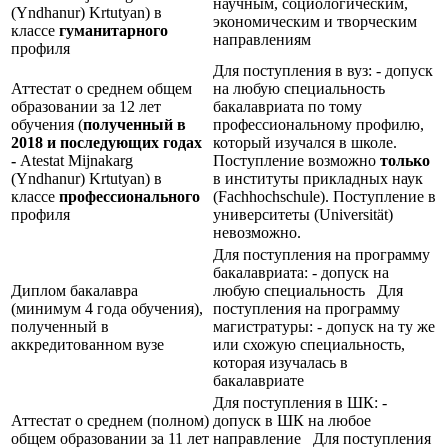
научным, социологическим,
(Yndhanur) Krtutyan) в
экономическим и творческим
классе
гуманитарного
направлениям
профиля
Для поступления в вуз: - допуск
Аттестат о среднем общем
на любую специальность
образовании за 12 лет
бакалавриата по тому
обучения (
полученный в
профессиональному профилю,
2018 и последующих годах
который изучался в школе.
-
Atestat Mijnakarg
Поступление возможно
только
(Yndhanur) Krtutyan) в
в институты прикладных наук
классе
профессионального
(Fachhochschule). Поступление в
профиля
университеты (Universität)
невозможно.
Для поступления на программу
бакалавриата: - допуск на
Диплом бакалавра
любую специальность Для
(минимум 4 года обучения),
поступления на программу
полученный в
магистратуры: - допуск на ту же
аккредитованном вузе
или схожую специальность,
которая изучалась в
бакалавриате
Для поступления в ШК: -
Аттестат о среднем (полном)
допуск в ШК на любое
общем образовании за 11 лет
направление Для поступления