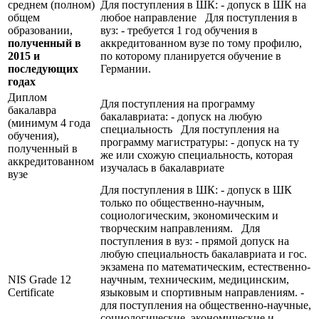
среднем (полном)
Для поступления в ШК: - допуск в ШК на
общем
любое направление Для поступления в
образовании,
вуз: - требуется 1 год обучения в
полученный в
аккредитованном вузе по тому профилю,
2015 и
по которому планируется обучение в
последующих
Германии.
годах
Диплом
Для поступления на программу
бакалавра
бакалавриата: - допуск на любую
(минимум 4 года
специальность Для поступления на
обучения),
программу магистратуры: - допуск на ту
полученный в
же или схожую специальность, которая
аккредитованном
изучалась в бакалавриате
вузе
Для поступления в ШК: - допуск в ШК
только по общественно-научным,
социологическим, экономическим и
творческим направлениям. Для
поступления в вуз: - прямой допуск на
любую специальность бакалавриата и гос.
экзамена по математическим, естественно-
NIS Grade 12
научным, техническим, медицинским,
Certificate
языковым и спортивным направлениям. -
для поступления на общественно-научные,
социологические, экономические и