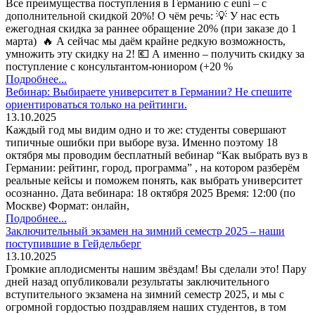
Все преимущества поступления в Германию с euni – с
дополнительной скидкой 20%! О чём речь: 💡 У нас есть
ежегодная скидка за раннее обращение 20% (при заказе до 1
марта) 🔥 А сейчас мы даём крайне редкую возможность,
умножить эту скидку на 2! 💶 А именно – получить скидку за
поступление с консультантом-юниором (+20 %
Подробнее...
Вебинар: Выбираете университет в Германии? Не спешите
ориентироваться только на рейтинги.
13.10.2025
Каждый год мы видим одно и то же: студенты совершают
типичные ошибки при выборе вуза. Именно поэтому 18
октября мы проводим бесплатный вебинар “Как выбрать вуз в
Германии: рейтинг, город, программа” , на котором разберём
реальные кейсы и поможем понять, как выбрать университет
осознанно. Дата вебинара: 18 октября 2025 Время: 12:00 (по
Москве) Формат: онлайн,
Подробнее...
Заключительный экзамен на зимний семестр 2025 – наши
поступившие в Гейдельберг
13.10.2025
Громкие аплодисменты нашим звёздам! Вы сделали это! Пару
дней назад опубликовали результаты заключительного
вступительного экзамена на зимний семестр 2025, и мы с
огромной гордостью поздравляем наших студентов, в том