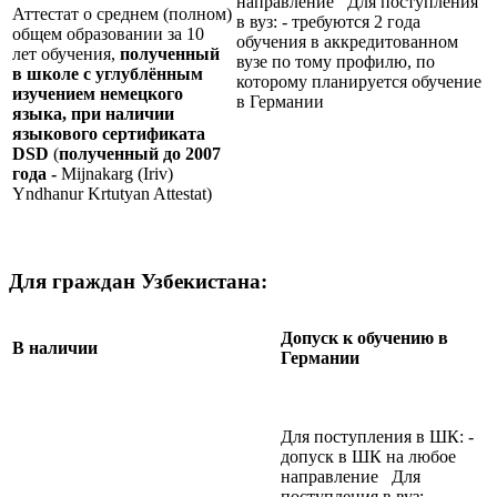
направление Для поступления
Аттестат о среднем (полном)
в вуз: - требуются 2 года
общем образовании за 10
обучения в аккредитованном
лет обучения,
полученный
вузе по тому профилю, по
в школе с углублённым
которому планируется обучение
изучением немецкого
в Германии
языка, при наличии
языкового сертификата
DSD
(
полученный до 2007
года -
Mijnakarg (Iriv)
Yndhanur Krtutyan Attestat)
Для граждан Узбекистана:
Допуск к обучению в
В наличии
Германии
Для поступления в ШК: -
допуск в ШК на любое
направление Для
поступления в вуз: -