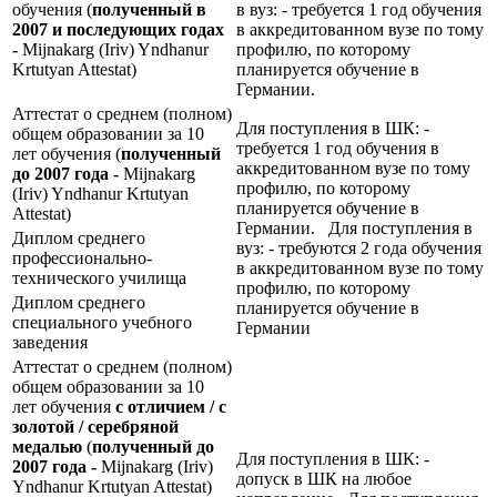
обучения (
полученный в
в вуз: - требуется 1 год обучения
2007 и последующих годах
в аккредитованном вузе по тому
-
Mijnakarg (Iriv) Yndhanur
профилю, по которому
Krtutyan Attestat)
планируется обучение в
Германии.
Аттестат о среднем (полном)
Для поступления в ШК: -
общем образовании за 10
требуется 1 год обучения в
лет обучения (
полученный
аккредитованном вузе по тому
до 2007 года -
Mijnakarg
профилю, по которому
(Iriv) Yndhanur Krtutyan
планируется обучение в
Attestat)
Германии. Для поступления в
Диплом среднего
вуз: - требуются 2 года обучения
профессионально-
в аккредитованном вузе по тому
технического училища
профилю, по которому
Диплом среднего
планируется обучение в
специального учебного
Германии
заведения
Аттестат о среднем (полном)
общем образовании за 10
лет обучения
с отличием / с
золотой / серебряной
медалью
(
полученный до
Для поступления в ШК: -
2007 года -
Mijnakarg (Iriv)
допуск в ШК на любое
Yndhanur Krtutyan Attestat)