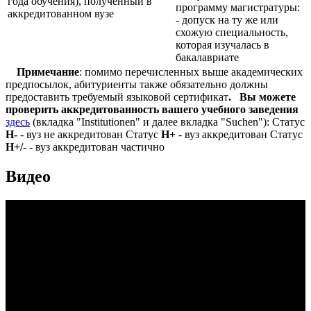
года обучения), полученный в
программу магистратуры:
аккредитованном вузе
- допуск на ту же или
схожую специальность,
которая изучалась в
бакалавриате
Примечание
: помимо перечисленных выше академических
предпосылок, абитуриенты также обязательно должны
предоставить требуемый языковой сертификат
.
Вы можете
проверить аккредитованность вашего учебного заведения
здесь
(вкладка "Institutionen" и далее вкладка "Suchen"): Статус
Н-
- вуз не аккредитован Статус
Н+
- вуз аккредитован Статус
Н+/-
- вуз аккредитован частично
Видео