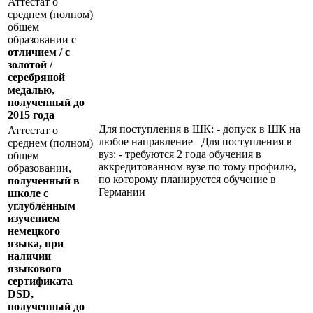
Аттестат о
среднем (полном)
общем
образовании
с
отличием / с
золотой /
серебряной
медалью,
полученный до
2015 года
Для поступления в ШК: - допуск в ШК на
Аттестат о
любое направление Для поступления в
среднем (полном)
вуз: - требуются 2 года обучения в
общем
аккредитованном вузе по тому профилю,
образовании,
по которому планируется обучение в
полученный в
Германии
школе с
углублённым
изучением
немецкого
языка, при
наличии
языкового
сертификата
DSD
,
полученный до