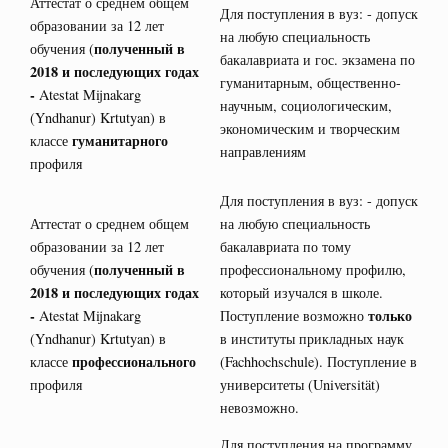
Аттестат о среднем общем
Для поступления в вуз: - допуск
образовании за 12 лет
на любую специальность
полученный в
обучения (
бакалавриата и гос. экзамена по
2018 и последующих годах
гуманитарным, общественно-
-
Atestat Mijnakarg
научным, социологическим,
(Yndhanur) Krtutyan) в
экономическим и творческим
гуманитарного
классе
направлениям
профиля
Для поступления в вуз: - допуск
Аттестат о среднем общем
на любую специальность
образовании за 12 лет
бакалавриата по тому
полученный в
обучения (
профессиональному профилю,
2018 и последующих годах
который изучался в школе.
-
только
Atestat Mijnakarg
Поступление возможно
(Yndhanur) Krtutyan) в
в институты прикладных наук
профессионального
классе
(Fachhochschule). Поступление в
профиля
университеты (Universität)
невозможно.
Для поступления на программу