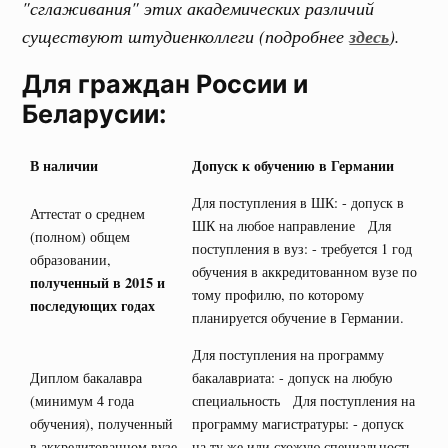
"сглаживания" этих академических различий
существуют штудиенколлеги (подробнее
здесь
).
Для граждан России и
Беларусии:
В наличии
Допуск к обучению в Германии
Для поступления в ШК: - допуск в
Аттестат о среднем
ШК на любое направление Для
(полном) общем
поступления в вуз: - требуется 1 год
образовании,
обучения в аккредитованном вузе по
полученный в 2015 и
тому профилю, по которому
последующих годах
планируется обучение в Германии.
Для поступления на программу
Диплом бакалавра
бакалавриата: - допуск на любую
(минимум 4 года
специальность Для поступления на
обучения), полученный
программу магистратуры: - допуск
в аккредитованном вузе
на ту же или схожую специальность,