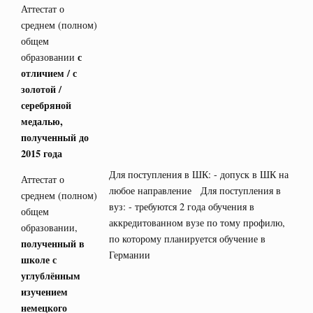
Аттестат о
среднем (полном)
общем
с
образовании
отличием / с
золотой /
серебряной
медалью,
полученный до
2015 года
Для поступления в ШК: - допуск в ШК на
Аттестат о
любое направление Для поступления в
среднем (полном)
вуз: - требуются 2 года обучения в
общем
аккредитованном вузе по тому профилю,
образовании,
по которому планируется обучение в
полученный в
Германии
школе с
углублённым
изучением
немецкого