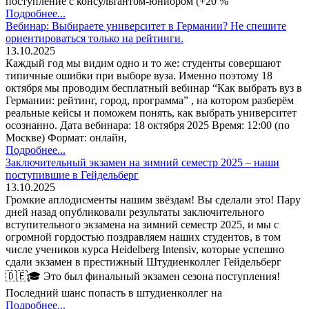
поступление с консультантом-юниором (+20 %
Подробнее...
Вебинар: Выбираете университет в Германии? Не спешите
ориентироваться только на рейтинги.
13.10.2025
Каждый год мы видим одно и то же: студенты совершают
типичные ошибки при выборе вуза. Именно поэтому 18
октября мы проводим бесплатный вебинар “Как выбрать вуз в
Германии: рейтинг, город, программа” , на котором разберём
реальные кейсы и поможем понять, как выбрать университет
осознанно. Дата вебинара: 18 октября 2025 Время: 12:00 (по
Москве) Формат: онлайн,
Подробнее...
Заключительный экзамен на зимний семестр 2025 – наши
поступившие в Гейдельберг
13.10.2025
Громкие аплодисменты нашим звёздам! Вы сделали это! Пару
дней назад опубликовали результаты заключительного
вступительного экзамена на зимний семестр 2025, и мы с
огромной гордостью поздравляем наших студентов, в том
числе учеников курса Heidelberg Intensiv, которые успешно
сдали экзамен в престижный Штудиенколлег Гейдельберг
🇩🇪🎓 Это был финальный экзамен сезона поступления!
Последний шанс попасть в штудиенколлег на
Подробнее...