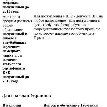
медалью,
полученный до
2015 года
Для поступления в ШК: - допуск в ШК на
Аттестат о
любое направление Для поступления в
среднем (полном)
вуз: - требуются 2 года обучения в
общем
аккредитованном вузе по тому профилю,
образовании,
по которому планируется обучение в
полученный в
Германии
школе с
углублённым
изучением
немецкого
языка, при
наличии
языкового
сертификата
DSD
,
полученный до
2015 года
Для граждан Украины:
В наличии
Допуск к обучению в Германии