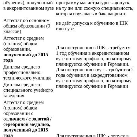
обучения), полученный
программу магистратуры: - допуск
в аккредитованном вузе
на ту же или схожую специальность,
которая изучалась в бакалавриате
Аттестат об основном
не даёт допуска к обучению в ШК
общем образовании (9
или вузе.
классов)
Аттестат о среднем
(полном) общем
Для поступления в ШК: - требуется
образовании,
1 год обучения в аккредитованном
полученный до 2015
вузе по тому профилю, по которому
года
планируется обучение в Германии.
Диплом среднего
Для поступления в вуз: - требуются 2
профессионально-
года обучения в аккредитованном
технического училища
вузе по тому профилю, по которому
Диплом среднего
планируется обучение в Германии
специального учебного
заведения
Аттестат о среднем
(полном) общем
образовании
с
отличием / с золотой /
серебряной медалью,
полученный до 2015
года
Для поступления в ШК: - допуск в