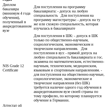
Диплом
Для поступления на программу
бакалавра
бакалавриата: - допуск на любую
(минимум 4 года
специальность Для поступления на
обучения),
программу магистратуры: - допуск на ту
полученный в
же или схожую специальность, которая
аккредитованном
изучалась в бакалавриате
вузе
Для поступления в ШК: - допуск в ШК
только по общественно-научным,
социологическим, экономическим и
творческим направлениям. Для
поступления в вуз: - прямой допуск на
любую специальность бакалавриата и гос.
экзамена по математическим, естественно-
NIS Grade 12
научным, техническим, медицинским,
Certificate
языковым и спортивным направлениям. -
для поступления на общественно-научные,
социологические, экономические и
творческие направления (без ШК)
требуется наличие одного год обучения в
аккредитованном вузе своей страны по
тому профилю, по которому планируется
обучение в Германии.
Аттестат об