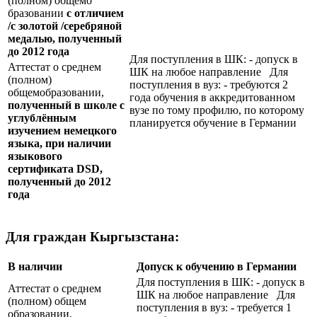
(полном) общемо
бразовании
с отличием
/с золотой /серебряной
медалью, полученный
до 2012 года
Для поступления в ШК: - допуск в
Аттестат о среднем
ШК на любое направление Для
(полном)
поступления в вуз: - требуются 2
общемобразовании,
года обучения в аккредитованном
полученный в школе с
вузе по тому профилю, по которому
углублённым
планируется обучение в Германии
изучением немецкого
языка, при наличии
языкового
сертификата
DSD
,
полученный до 2012
года
Для граждан Кыргызстана:
В наличии
Допуск к обучению в Германии
Для поступления в ШК: - допуск в
Аттестат о среднем
ШК на любое направление Для
(полном) общем
поступления в вуз: - требуется 1
образовании,