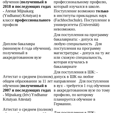
обучения (
полученный в
профессиональному профилю,
2018 и последующих годах
который изучался в школе.
-
Atestat Mijnakarg
Поступление возможно
только
(Yndhanur) Krtutyan) в
в институты прикладных наук
классе
профессионального
(Fachhochschule). Поступление в
профиля
университеты (Universität)
невозможно.
Для поступления на программу
бакалавриата: - допуск на
Диплом бакалавра
любую специальность Для
(минимум 4 года обучения),
поступления на программу
полученный в
магистратуры: - допуск на ту же
аккредитованном вузе
или схожую специальность,
которая изучалась в
бакалавриате
Для поступления в ШК: -
Аттестат о среднем (полном)
допуск в ШК на любое
общем образовании за 11 лет
направление Для поступления
обучения (
полученный в
в вуз: - требуется 1 год обучения
2007 и последующих годах
в аккредитованном вузе по тому
-
Mijnakarg (Iriv) Yndhanur
профилю, по которому
Krtutyan Attestat)
планируется обучение в
Германии.
Аттестат о среднем (полном)
Для поступления в ШК: -