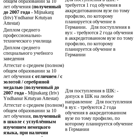
общем образовании за 10
требуется 1 год обучения в
лет обучения (
полученный
аккредитованном вузе по тому
до 2007 года -
Mijnakarg
профилю, по которому
(Iriv) Yndhanur Krtutyan
планируется обучение в
Attestat)
Германии. Для поступления в
Диплом среднего
вуз: - требуются 2 года обучения
профессионально-
в аккредитованном вузе по тому
технического училища
профилю, по которому
Диплом среднего
планируется обучение в
специального учебного
Германии
заведения
Аттестат о среднем (полном)
общем образовании за 10
лет обучения
с отличием / с
золотой / серебряной
медалью
(
полученный до
Для поступления в ШК: -
2007 года -
Mijnakarg (Iriv)
допуск в ШК на любое
Yndhanur Krtutyan Attestat)
направление Для поступления
Аттестат о среднем (полном)
в вуз: - требуются 2 года
общем образовании за 10
обучения в аккредитованном
лет обучения,
полученный
вузе по тому профилю, по
в школе с углублённым
которому планируется обучение
изучением немецкого
в Германии
языка, при наличии