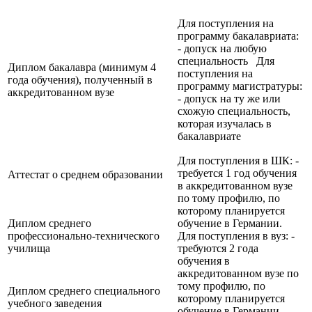
Для поступления на
программу бакалавриата:
- допуск на любую
специальность Для
Диплом бакалавра (минимум 4
поступления на
года обучения), полученный в
программу магистратуры:
аккредитованном вузе
- допуск на ту же или
схожую специальность,
которая изучалась в
бакалавриате
Для поступления в ШК: -
требуется 1 год обучения
Аттестат о среднем образовании
в аккредитованном вузе
по тому профилю, по
которому планируется
Диплом среднего
обучение в Германии.
профессионально-технического
Для поступления в вуз: -
училища
требуются 2 года
обучения в
аккредитованном вузе по
тому профилю, по
Диплом среднего специального
которому планируется
учебного заведения
обучение в Германии