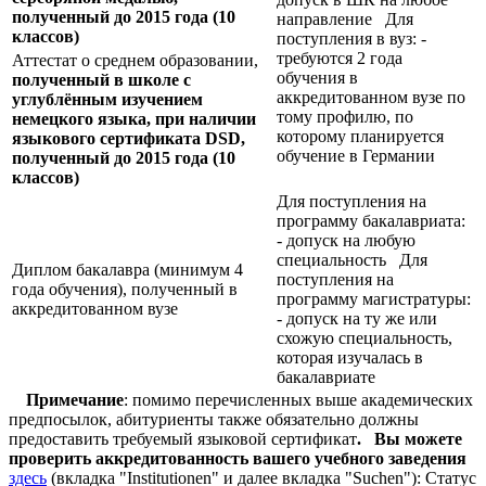
полученный до 2015 года (10
направление Для
классов)
поступления в вуз: -
требуются 2 года
Аттестат о среднем образовании,
обучения в
полученный в школе с
аккредитованном вузе по
углублённым изучением
тому профилю, по
немецкого языка, при наличии
которому планируется
языкового сертификата
DSD,
обучение в Германии
полученный до 2015 года (10
классов)
Для поступления на
программу бакалавриата:
- допуск на любую
специальность Для
Диплом бакалавра (минимум 4
поступления на
года обучения), полученный в
программу магистратуры:
аккредитованном вузе
- допуск на ту же или
схожую специальность,
которая изучалась в
бакалавриате
Примечание
: помимо перечисленных выше академических
предпосылок, абитуриенты также обязательно должны
предоставить требуемый языковой сертификат
.
Вы можете
проверить аккредитованность вашего учебного заведения
здесь
(вкладка "Institutionen" и далее вкладка "Suchen"): Статус