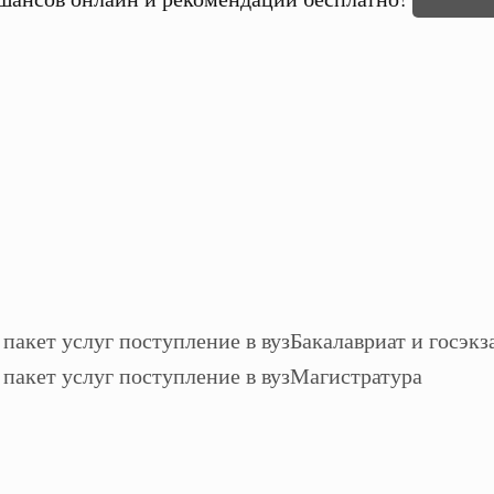
Бакалавриат и госэкз
Магистратура