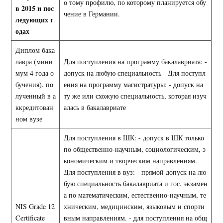
о тому профилю, по которому планируется обу
в 2015 и пос
чение в Германии.
ледующих г
одах
Диплом бака
лавра (мини
Для поступления на программу бакалавриата: -
мум 4 года о
допуск на любую специальность Для поступл
бучения), по
ения на программу магистратуры: - допуск на
лученный в а
ту же или схожую специальность, которая изуч
ккредитован
алась в бакалавриате
ном вузе
Для поступления в ШК: - допуск в ШК только
по общественно-научным, социологическим, э
кономическим и творческим направлениям.
Для поступления в вуз: - прямой допуск на лю
бую специальность бакалавриата и гос. экзамен
а по математическим, естественно-научным, те
NIS Grade 12
хническим, медицинским, языковым и спорти
Certificate
вным направлениям. - для поступления на общ