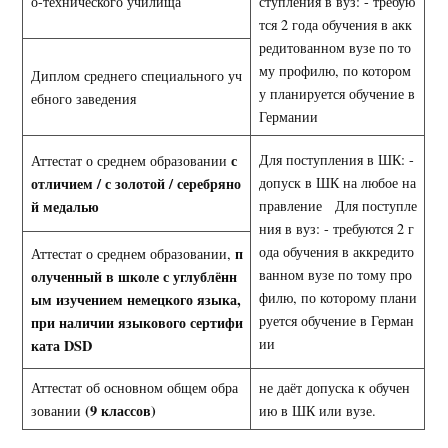
о-технического училища
ступления в вуз: - требую
тся 2 года обучения в акк
редитованном вузе по то
му профилю, по котором
Диплом среднего специального уч
у планируется обучение в
ебного заведения
Германии
с
Для поступления в ШК: -
Аттестат о среднем образовании
отличием / с золотой / серебряно
допуск в ШК на любое на
й медалью
правление Для поступле
ния в вуз: - требуются 2 г
ода обучения в аккредито
п
Аттестат о среднем образовании,
ванном вузе по тому про
олученный в школе с углублённ
филю, по которому плани
ым изучением немецкого языка,
руется обучение в Герман
при наличии языкового сертифи
ии
ката
DSD
Аттестат об основном общем обра
не даёт допуска к обучен
(9 классов)
зовании
ию в ШК или вузе.