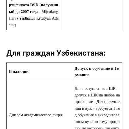
ртификата
DSD
полученн
(
ый до 2007 года -
Mijnakarg
(Iriv) Yndhanur Krtutyan Atte
stat)
Для граждан Узбекистана:
Допуск к обучению в Ге
В наличии
рмании
Для поступления в ШК: -
допуск в ШК на любое на
правление Для поступле
ния в вуз: - требуется 1 го
Диплом академического лицея
д обучения в аккредитова
нном вузе по тому профи
лю, по которому планиру