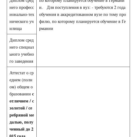
Диплом сред
по которому планируется обучение в Германи
него професс
и. Для поступления в вуз: - требуются 2 года
ионально-тех
обучения в аккредитованном вузе по тому про
нического уч
филю, по которому планируется обучение в Ге
илища
рмании
Диплом сред
него специал
ьного учебно
го заведения
Аттестат о ср
еднем (полн
ом) общем о
с
бразовании
отличием / с
золотой / се
ребряной ме
далью, полу
ченный до 2
015 года