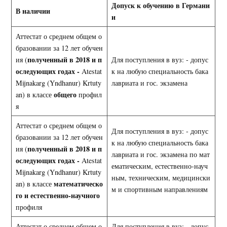
Допуск к обучению в Германи
В наличии
и
Аттестат о среднем общем о
бразовании за 12 лет обучен
полученный в 2018 и п
ия (
Для поступления в вуз: - допус
оследующих годах -
Atestat
к на любую специальность бака
Mijnakarg (Yndhanur) Krtuty
лавриата и гос. экзамена
общего
an) в классе
профил
я
Аттестат о среднем общем о
Для поступления в вуз: - допус
бразовании за 12 лет обучен
к на любую специальность бака
полученный в 2018 и п
ия (
лавриата и гос. экзамена по мат
оследующих годах -
Atestat
ематическим, естественно-науч
Mijnakarg (Yndhanur) Krtuty
ным, техническим, медицински
математическо
an) в классе
м и спортивным направлениям
го и естественно-научного
профиля
Аттестат о среднем общем о
Для поступления в вуз: - допус