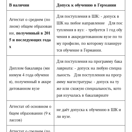
В наличии
Допуск к обучению в Германии
Для поступления в ШК: - допуск в
Аттестат о среднем (по
ШК на любое направление Для пос
лном) общем образован
тупления в вуз: - требуется 1 год обу
полученный в 201
ии,
чения в аккредитованном вузе по то
5 и последующих года
му профилю, по которому планируе
х
тся обучение в Германии.
Для поступления на программу бака
Диплом бакалавра (ми
лавриата: - допуск на любую специа
нимум 4 года обучени
льность Для поступления на прогр
я), полученный в аккре
амму магистратуры: - допуск на ту
дитованном вузе
же или схожую специальность, кото
рая изучалась в бакалавриате
Аттестат об основном о
не даёт допуска к обучению в ШК и
бщем образовании (9 к
ли вузе.
лассов)
Аттестат о среднем (по