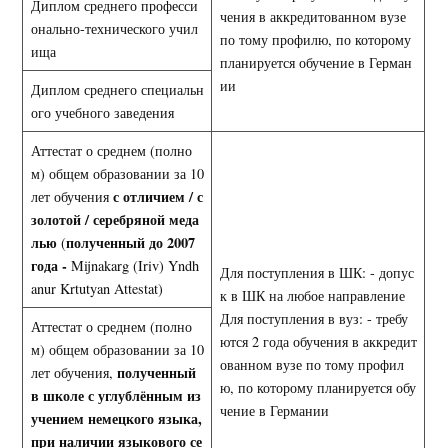
Диплом среднего професси
чения в аккредитованном вузе
онально-технического учил
по тому профилю, по которому
ища
планируется обучение в Герман
ии
Диплом среднего специальн
ого учебного заведения
Аттестат о среднем (полно
м) общем образовании за 10
с отличием / с
лет обучения
золотой / серебряной меда
лью
полученный до 2007
(
года -
Mijnakarg (Iriv) Yndh
Для поступления в ШК: - допус
anur Krtutyan Attestat)
к в ШК на любое направление
Для поступления в вуз: - требу
Аттестат о среднем (полно
ются 2 года обучения в аккредит
м) общем образовании за 10
ованном вузе по тому профил
полученный
лет обучения,
ю, по которому планируется обу
в школе с углублённым из
чение в Германии
учением немецкого языка,
при наличии языкового се