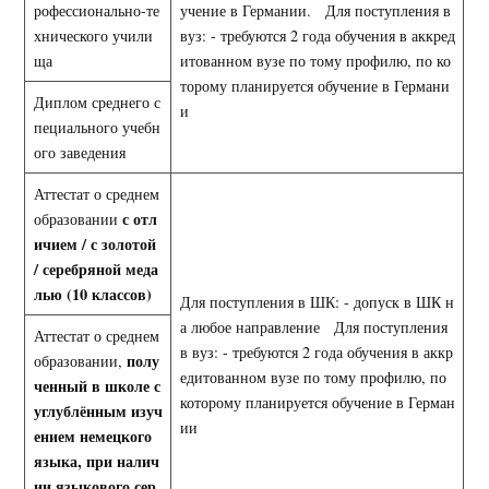
рофессионально-те
учение в Германии. Для поступления в
хнического учили
вуз: - требуются 2 года обучения в аккред
ща
итованном вузе по тому профилю, по ко
торому планируется обучение в Германи
Диплом среднего с
и
пециального учебн
ого заведения
Аттестат о среднем
с отл
образовании
ичием / с золотой
/ серебряной меда
лью
(10 классов)
Для поступления в ШК: - допуск в ШК н
а любое направление Для поступления
Аттестат о среднем
в вуз: - требуются 2 года обучения в аккр
полу
образовании,
едитованном вузе по тому профилю, по
ченный в школе с
которому планируется обучение в Герман
углублённым изуч
ии
ением немецкого
языка, при налич
ии языкового сер