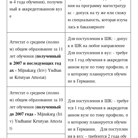
м 4 года обучения), получен
ния на программу магистратур
ный в аккредитованном вуз
ы: - допуск на ту же или схожу
е
ю специальность, которая изуча
лась в бакалавриате
Для поступления в ШК: - допус
Аттестат о среднем (полно
к в ШК на любое направление
м) общем образовании за 11
Для поступления в вуз: - требуе
полученный
лет обучения (
тся 1 год обучения в аккредитов
в 2007 и последующих год
анном вузе по тому профилю, п
ах -
Mijnakarg (Iriv) Yndhan
о которому планируется обучен
ur Krtutyan Attestat)
ие в Германии.
Аттестат о среднем (полно
м) общем образовании за 10
Для поступления в ШК: - требуе
полученный
лет обучения (
тся 1 год обучения в аккредитов
до 2007 года -
Mijnakarg (Iri
анном вузе по тому профилю, п
v) Yndhanur Krtutyan Attesta
о которому планируется обучен
t)
ие в Германии. Для поступлен
ия в вуз: - требуются 2 года обу