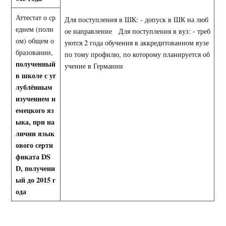
Аттестат о ср
Для поступления в ШК: - допуск в ШК на люб
еднем (полн
ое направление Для поступления в вуз: - треб
ом) общем о
уются 2 года обучения в аккредитованном вузе
бразовании,
по тому профилю, по которому планируется об
полученный
учение в Германии
в школе с
уг
лублённым
изучением н
емецкого яз
ыка, при на
личии язык
ового серти
фиката
DS
D
, полученн
ый до 2015 г
ода