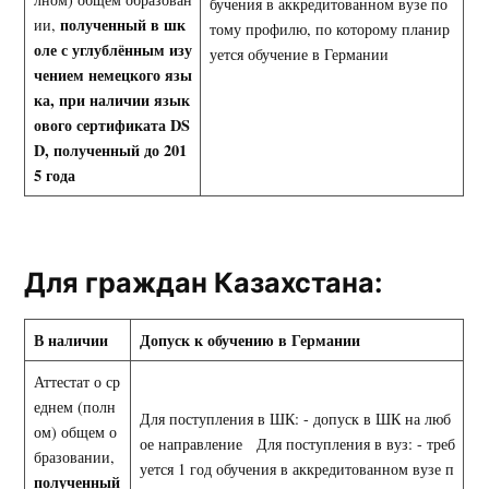
бучения в аккредитованном вузе по
полученный в шк
ии,
тому профилю, по которому планир
оле с
углублённым изу
уется обучение в Германии
чением немецкого язы
ка, при наличии язык
ового сертификата
DS
D
, полученный до 201
5 года
Для граждан Казахстана:
В наличии
Допуск к обучению в Германии
Аттестат о ср
еднем (полн
Для поступления в ШК: - допуск в ШК на люб
ом) общем о
ое направление Для поступления в вуз: - треб
бразовании,
уется 1 год обучения в аккредитованном вузе п
полученный