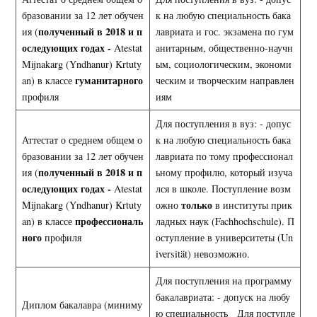
бразовании за 12 лет обучен
к на любую специальность бака
полученный в 2018 и п
ия (
лавриата и гос. экзамена по гум
оследующих годах -
Atestat
анитарным, общественно-научн
Mijnakarg (Yndhanur) Krtuty
ым, социологическим, экономи
гуманитарного
an) в классе
ческим и творческим направлен
профиля
иям
Для поступления в вуз: - допус
Аттестат о среднем общем о
к на любую специальность бака
бразовании за 12 лет обучен
лавриата по тому профессионал
полученный в 2018 и п
ия (
ьному профилю, который изуча
оследующих годах -
Atestat
лся в школе. Поступление возм
только
Mijnakarg (Yndhanur) Krtuty
ожно
в институты прик
профессиональ
an) в классе
ладных наук (Fachhochschule). П
ного
профиля
оступление в университеты (Un
iversität) невозможно.
Для поступления на программу
бакалавриата: - допуск на любу
Диплом бакалавра (миниму
ю специальность Для поступле