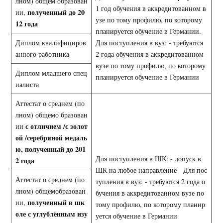
лном) общем образован
1 год обучения в аккредитованном в
полученный до 20
ии,
узе по тому профилю, по которому
12 года
планируется обучение в Германии.
Диплом квалифициров
Для поступления в вуз: - требуются
анного работника
2 года обучения в аккредитованном
вузе по тому профилю, по которому
Диплом младшего спец
планируется обучение в Германии
иалиста
Аттестат о среднем (по
лном) общемо бразован
с отличием /с золот
ии
ой /серебряной медаль
ю, полученный до 201
Для поступления в ШК: - допуск в
2 года
ШК на любое направление Для пос
Аттестат о среднем (по
тупления в вуз: - требуются 2 года о
лном) общемобразован
бучения в аккредитованном вузе по
полученный в шк
ии,
тому профилю, по которому планир
оле с углублённым изу
уется обучение в Германии