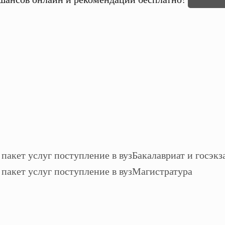
Бакалавриат и госэкз
Магистратура