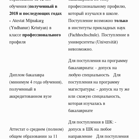
полученный в
обучения (
профессиональному профилю,
2018 и последующих годах
который изучался в школе.
-
только
Atestat Mijnakarg
Поступление возможно
(Yndhanur) Krtutyan) в
в институты прикладных наук
профессионального
классе
(Fachhochschule). Поступление в
профиля
университеты (Universität)
невозможно.
Для поступления на программу
бакалавриата: - допуск на
Диплом бакалавра
любую специальность Для
(минимум 4 года обучения),
поступления на программу
полученный в
магистратуры: - допуск на ту же
аккредитованном вузе
или схожую специальность,
которая изучалась в
бакалавриате
Для поступления в ШК: -
Аттестат о среднем (полном)
допуск в ШК на любое
общем образовании за 11
направление Для поступления