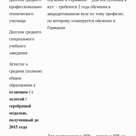
профессионально-
вуз: - требуются 2 года обучения в
технического
аккредитованном вузе по тому профилю,
училища
по которому планируется обучение в
Германии
Диплом среднего
специального
учебного
заведения
Аттестат о
среднем (полном)
общем
с
образовании
отличием / с
золотой /
серебряной
медалью,
полученный до
2015 года
Для поступления в ШК: - допуск в ШК на