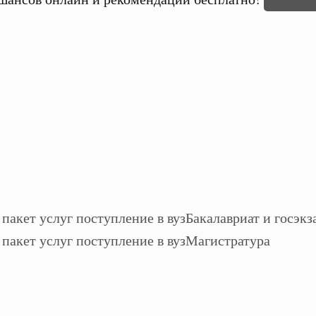
Бакалавриат и госэкз
Магистратура